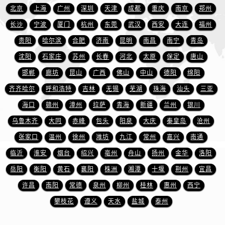
广东省江门市蓬江区广场西路万国售后服务中心（需提前预约）
北京
上海
广州
深圳
天津
成都
重庆
南京
郑州
广东省揭阳市榕城进贤门步行街万国售后服务中心（需提前预约）
长沙
宁波
厦门
杭州
东莞
武汉
西安
大连
福州
广东省茂名市电白区水东街道迎宾大道万国售后服务中心（需提前预约）
贵阳
哈尔滨
合肥
济南
昆明
南昌
南宁
青岛
广东省梅州市梅江区金燕大道万国售后服务中心（需提前预约）
沈阳
石家庄
苏州
长春
河北
太原
保定
唐山
广东省清远市清城区湖西路万国售后服务中心（需提前预约）
邯郸
廊坊
昆山
广西
佛山
中山
德阳
绵阳
广东省汕头市龙湖区长平路万国售后服务中心（需提前预约）
广东省汕尾市城区香洲街道园林社区翠园街万国售后服务中心（需提前预约）
齐齐哈尔
呼和浩特
吉林
无锡
芜湖
珠海
汕头
三亚
广东省韶关市武江区芙蓉新区与老城中心交汇处万国售后服务中心（需提前预约）
海口
赣州
漳州
拉萨
青海
新疆
兰州
银川
广东省深圳市罗湖区深南东路5001号华润大厦17层1701室万国售后服务中心（需提前预约）
乌鲁木齐
大同
赤峰
包头
阳泉
大庆
秦皇岛
沧州
广东省阳江市江城区东风一路万国售后服务中心（需提前预约）
张家口
温州
徐州
潍坊
九江
常州
嘉兴
南通
广东省云浮市云城区金山路万国售后服务中心（需提前预约）
临沂
淮安
烟台
绍兴
亳州
舟山
扬州
金华
洛阳
广东省湛江市赤坎区观海北路万国售后服务中心（需提前预约）
岳阳
衡阳
黄石
襄阳
株洲
湘潭
十堰
荆州
宜昌
广东省肇庆市端州区信安大道与砚都大道交汇处万国售后服务中心（需提前预约）
许昌
南阳
常德
泉州
柳州
桂林
惠州
西宁
广西壮族自治区百色市右江区中山二路万国售后服务中心（需提前预约）
广西壮族自治区北海市海城区北京路万国售后服务中心（需提前预约）
攀枝花
遵义
天水
盐城
泰州
广西壮族自治区崇左市江州区石景林街道友谊大道与丽川路交汇处万国售后服务中心（需提前预约）