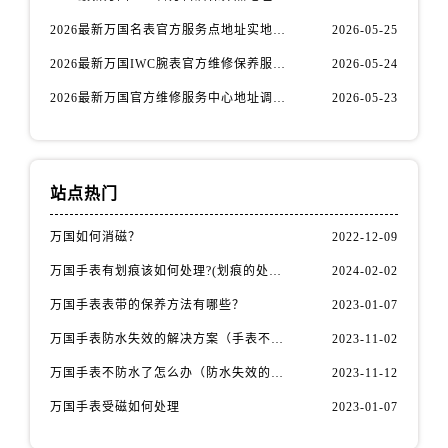
山东省临沂市兰山区解放路万国售后服务中心（需提前预约）
2026最新万国名表官方服务点地址实地探访报告
2026-05-25
山东省日照市东港区烟台路万国售后服务中心（需提前预约）
山东省泰安市泰山区财源街道泰山大街万国售后服务中心（需提前预约）
2026最新万国IWC腕表官方维修保养服务中心地址调研报告
2026-05-24
山东省威海市环翠区新威海路89号振华商厦一楼名表维修万国售后服务中心（需提前预约）
2026最新万国官方维修服务中心地址调研报告
2026-05-23
山东省潍坊市奎文区东风东街万国售后服务中心（需提前预约）
山东省枣庄市滕州市北辛路与善国路交叉口万国售后服务中心（需提前预约）
山东省淄博市张店区金晶大道万国售后服务中心（需提前预约）
站点热门
上海市黄浦区南京东路299号宏伊国际广场写字楼8层806室万国售后服务中心（需提前预约）
上海市徐汇区虹桥路3号港汇中心2座37层3705室万国售后服务中心（需提前预约）
万国如何消磁？
2022-12-09
浙江省杭州市上城区钱江路1366号华润大厦A座5层503-5室万国售后服务中心（需提前预约）
万国手表有划痕该如何处理?(划痕的处理方法)
2024-02-02
浙江省湖州市吴兴区劳动路万国售后服务中心（需提前预约）
万国手表表带的保养方法有哪些？
2023-01-07
浙江省嘉兴市南湖区广益路705号嘉兴世界贸易中心A座13层1304室万国售后服务中心（需提前预约）
万国手表防水失效的解决方案（手表不防水了怎么办）
2023-11-02
浙江省金华市金东区东市南街777号金华万达广场4号楼22楼2209室万国售后服务中心（需提前预约）
浙江省丽水市莲都区解放街万国售后服务中心（需提前预约）
万国手表不防水了怎么办（防水失效的原因）
2023-11-12
浙江省宁波市江北区大闸南路500号来福士广场办公楼20层2009室万国售后服务中心（需提前预约）
万国手表受磁如何处理
2023-01-07
浙江省衢州市柯城区上街万国售后服务中心（需提前预约）