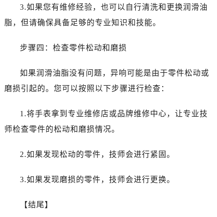
内蒙古自治区通辽市科尔沁区明仁大街万国售后服务中心（需提前预约）
3.如果您有维修经验，也可以自行清洗和更换润滑油
内蒙古自治区乌海市海勃湾区人民南路万国售后服务中心（需提前预约）
脂，但请确保具备足够的专业知识和技能。
内蒙古自治区乌兰察布市集宁区恩和大街万国售后服务中心（需提前预约）
内蒙古自治区锡林郭勒盟市锡林浩特市光明街与额尔敦路交叉口万国售后服务中心（需提前预约）
步骤四：检查零件松动和磨损
内蒙古自治区兴安盟市乌兰浩特市兴安大街万国售后服务中心（需提前预约）
山西省大同市平城区迎宾街万国售后服务中心（需提前预约）
如果润滑油脂没有问题，异响可能是由于零件松动或
山西省晋城市城区黄华街万国售后服务中心（需提前预约）
磨损引起的。您可以按照以下步骤进行检查：
山西省晋中市榆次区顺城街万国售后服务中心（需提前预约）
山西省临汾市尧都区解放路万国售后服务中心（需提前预约）
1.将手表拿到专业维修店或品牌维修中心，让专业技
山西省吕梁市离石区永宁中路与建设街交叉口万国售后服务中心（需提前预约）
师检查零件的松动和磨损情况。
山西省朔州市朔城区怡西路与鄯阳西街交汇处万国售后服务中心（需提前预约）
山西省忻州市忻府区和平东街与七一南路交叉口万国售后服务中心（需提前预约）
2.如果发现松动的零件，技师会进行紧固。
山西省阳泉市郊区平阳东街与新城大道交叉口万国售后服务中心（需提前预约）
3.如果发现磨损的零件，技师会进行更换。
山西省运城市盐湖区河东街万国售后服务中心（需提前预约）
山西省长治市潞州区英雄中路万国售后服务中心（需提前预约）
【结尾】
山西省太原市迎泽区迎泽街道解放路15号亨得利名表维修授权店3楼万国售后服务中心（需提前预约）