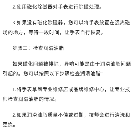
辽宁省锦州市古塔区中央大街万国售后服务中心（需提前预约）
2.使用磁化除磁器对手表进行除磁处理。
辽宁省辽阳市白塔区新运大街万国售后服务中心（需提前预约）
辽宁省盘锦市兴隆台区石油大街万国售后服务中心（需提前预约）
3.如果没有磁化除磁器，您可以将手表放置在远离磁
辽宁省铁岭市银州区南马路万国售后服务中心（需提前预约）
场的地方，等待一段时间，让手表自行恢复。
辽宁省营口市站前区市府路与渤海大街交叉口万国售后服务中心（需提前预约）
辽宁省沈阳市沈河区中街路137号亨得利名表维修授权店1楼万国售后服务中心（需提前预约）
步骤三：检查润滑油脂
辽宁省沈阳市沈河区中街路83号亨得利名表维修授权店1楼万国售后服务中心（需提前预约）
北京市朝阳区建国门外大街甲6号华熙国际中心D座11层1102室万国售后服务中心（需提前预约）
如果磁化问题被排除，异响可能是由于润滑油脂问题
北京市东城区东长安街1号王府井东方广场W3座6层602室万国售后服务中心（需提前预约）
引起的。您可以按照以下步骤检查润滑油脂：
河北省保定市竞秀区朝阳北大街北国先天下万国售后服务中心（需提前预约）
内蒙古自治区阿拉善盟市左旗土尔扈特大街万国售后服务中心（需提前预约）
1.将手表拿到专业维修店或品牌维修中心，让专业技
内蒙古自治区巴彦淖尔市临河区新华街万国售后服务中心（需提前预约）
师检查润滑油脂的情况。
内蒙古自治区包头市青山区幸福路甲3号王府井百货名表维修万国售后服务中心（需提前预约）
内蒙古自治区赤峰市红山区哈达街万国售后服务中心（需提前预约）
2.如果润滑油脂质量不佳或过期，技师会进行清洗和
内蒙古自治区鄂尔多斯市东胜区伊金霍洛街万国售后服务中心（需提前预约）
更换。
内蒙古自治区呼伦贝尔市海拉尔区中央街万国售后服务中心（需提前预约）