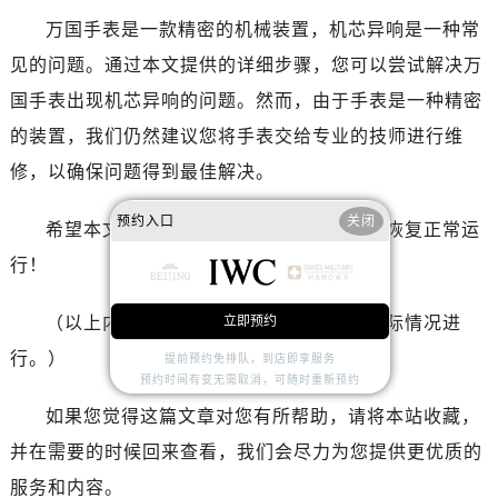
天津市和平区赤峰道136号天津国际金融中心26层2603室万国售后服务中心（需提前预约）
万国手表是一款精密的机械装置，机芯异响是一种常
安徽省安庆市迎江区人民路万国售后服务中心（需提前预约）
见的问题。通过本文提供的详细步骤，您可以尝试解决万
安徽省蚌埠市蚌山区淮河路万国售后服务中心（需提前预约）
国手表出现机芯异响的问题。然而，由于手表是一种精密
安徽省亳州市谯城区魏武大道万国售后服务中心（需提前预约）
安徽省池州市贵池区长江路万国售后服务中心（需提前预约）
的装置，我们仍然建议您将手表交给专业的技师进行维
安徽省滁州市琅琊区南谯北路万国售后服务中心（需提前预约）
修，以确保问题得到最佳解决。
安徽省阜阳市颍州区颍州北路万国售后服务中心（需提前预约）
预约入口
关闭
安徽省淮北市相山区淮海路万国售后服务中心（需提前预约）
希望本文对您有所帮助，祝您的万国手表恢复正常运
安徽省淮南市田家庵区国庆中路万国售后服务中心（需提前预约）
行！
安徽省黄山市屯溪区黄山西路万国售后服务中心（需提前预约）
安徽省六安市金安区解放中路万国售后服务中心（需提前预约）
（以上内容仅供参考，具体操作请根据实际情况进
立即预约
安徽省马鞍山市雨山区湖南西路万国售后服务中心（需提前预约）
行。）
提前预约免排队，到店即享服务
预约时间有变无需取消，可随时重新预约
安徽省宿州市埇桥区人民中路万国售后服务中心（需提前预约）
安徽省铜陵市铜官区石城大道万国售后服务中心（需提前预约）
如果您觉得这篇文章对您有所帮助，请将本站收藏，
安徽省芜湖市镜湖区中山路步行街万国售后服务中心（需提前预约）
并在需要的时候回来查看，我们会尽力为您提供更优质的
安徽省宣城市宣州区叠嶂西路万国售后服务中心（需提前预约）
服务和内容。