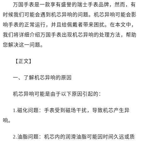
哈尔滨市南岗区东大直街146号上和置地广场金座12层1214室（需提前预约）
万国手表是一款享有盛誉的瑞士手表品牌，然而，有
大连市中山区人民路15号国际金融大厦7层G室（需提前预约）
时候我们可能会遇到机芯异响的问题。机芯异响可能会影
佛山市禅城区季华五路57号万科金融中心C座12层1205室（需提前预约）
响手表的正常运行，并且给佩戴者带来困扰。在本文中，
东莞市东城街道鸿福东路1号民盈国贸中心T1写字楼9层907室（需提前预约）
我们将详细介绍万国手表出现机芯异响的处理方法，帮助
无锡市梁溪区人民中路139号恒隆广场写字楼1座11层1104室（需提前预约）
您解决这一问题。
南通市崇川区工农路57号圆融广场写字楼16层1603室（需提前预约）
苏州市苏州工业园区星港街199号苏州中心办公楼C座22层08室（需提前预约）
【正文】
武汉市江汉区解放大道686号世界贸易大厦38层09室（需提前预约）
南宁市青秀区金湖路59号地王大厦12楼1224室（需提前预约）
一、了解机芯异响的原因
合肥市蜀山区潜山路111号万象城华润大厦B座12楼03室（需提前预约）
泉州市丰泽区宝洲路729号浦西万达中心写字楼A座7楼709室（需提前预约）
机芯异响可能是由于以下原因引起的：
青岛市南区山东路6号华润大厦B座22层04室（需提前预约）
烟台市芝罘区胜利路139号万达金融中心A座907室（需提前预约）
1.磁化问题：手表受到磁场干扰，导致机芯产生异
长春市朝阳区西安大路727号中银大厦A座(旺进大厦)18层09室（需提前预约）
响。
贵阳市南明区都司高架桥路33号亨特国际金融中心14楼14D（需提前预约）
昆明市盘龙区北京路928号同德昆明广场写字楼10层06室（需提前预约）
2.油脂问题：机芯内的润滑油脂可能因时间久远或质