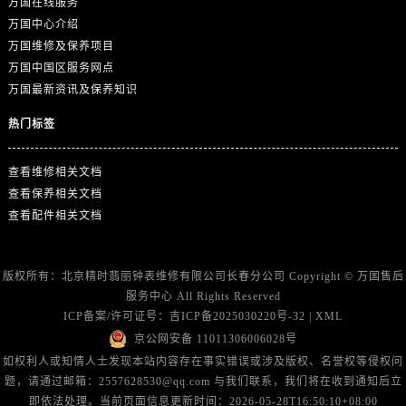
万国在线服务
海南省文昌市文城镇教育东路万国售后服务中心（需提前预约）
万国中心介绍
海南省五指山市通什镇三月三大道万国售后服务中心（需提前预约）
万国维修及保养项目
香港特别行政区尖沙咀区油尖旺区广东道万国售后服务中心（需提前预约）
万国中国区服务网点
香港特别行政区金钟区中西区金钟道万国售后服务中心（需提前预约）
万国最新资讯及保养知识
香港特别行政区九龙区油尖旺区弥敦道万国售后服务中心（需提前预约）
热门标签
香港特别行政区铜锣湾区湾仔区轩尼诗道万国售后服务中心（需提前预约）
河南省安阳市文峰区解放大道万国售后服务中心（需提前预约）
查看维修相关文档
河南省鹤壁市淇滨区九州路万国售后服务中心（需提前预约）
查看保养相关文档
河南省济源市沁园街道济水大道万国售后服务中心（需提前预约）
查看配件相关文档
河南省焦作市解放区解放路万国售后服务中心（需提前预约）
河南省开封市鼓楼区中山路万国售后服务中心（需提前预约）
版权所有：北京精时翡丽钟表维修有限公司长春分公司 Copyright ©
万国售后
河南省洛阳市西工区中州中路与解放路交叉口万国售后服务中心（需提前预约）
服务中心
All Rights Reserved
河南省漯河市源汇区交通路万国售后服务中心（需提前预约）
ICP备案/许可证号：
吉ICP备2025030220号-32
|
XML
河南省南阳市宛城区范蠡东路与南都路交叉口万国售后服务中心（需提前预约）
京公网安备 11011306006028号
河南省平顶山市卫东区建设路万国售后服务中心（需提前预约）
如权利人或知情人士发现本站内容存在事实错误或涉及版权、名誉权等侵权问
题，请通过邮箱：2557628530@qq.com 与我们联系，我们将在收到通知后立
河南省濮阳市大华龙区开州路绿城路交叉口万国售后服务中心（需提前预约）
即依法处理。当前页面信息更新时间：2026-05-28T16:50:10+08:00