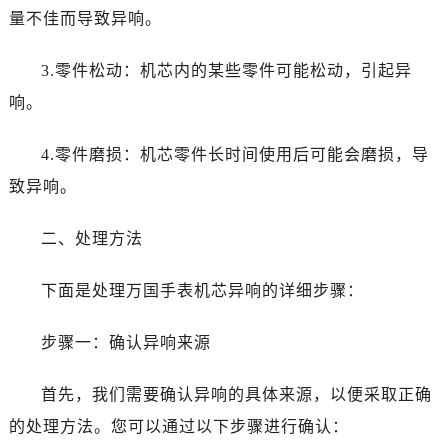
石家庄市长安区中山东路39号勒泰中心写字楼B座13层07室（需提前预约）
量不佳而导致异响。
西安市碑林区南关正街88号华侨城长安国际中心E座6楼10室（需提前预约）
海口市龙华区金贸东路5号海口华润大厦B座17层1707室（需提前预约）
3.零件松动：机芯内的某些零件可能松动，引起异
唐山市路南区新华东道100号万达广场写字楼A座10层1002室（需提前预约）
响。
台州市椒江区东海大道1800号腾达中心东1幢20楼2002室（需提前预约）
黑龙江省大庆市萨尔图区会战大街万国售后服务中心（需提前预约）
4.零件磨损：机芯零件长时间使用后可能会磨损，导
黑龙江省鹤岗市向阳区红军路万国售后服务中心（需提前预约）
致异响。
黑龙江省黑河市爱辉区中央街万国售后服务中心（需提前预约）
黑龙江省鸡西市鸡冠区红军路万国售后服务中心（需提前预约）
二、处理方法
黑龙江省佳木斯市向阳区长安路万国售后服务中心（需提前预约）
黑龙江省牡丹江市东安区太平路万国售后服务中心（需提前预约）
下面是处理万国手表机芯异响的详细步骤：
黑龙江省七台河市桃山区大同街万国售后服务中心（需提前预约）
步骤一：确认异响来源
黑龙江省齐齐哈尔市龙沙区龙华路万国售后服务中心（需提前预约）
黑龙江省双鸭山市尖山区新兴大街万国售后服务中心（需提前预约）
首先，我们需要确认异响的具体来源，以便采取正确
黑龙江省绥化市北林区新华街与康庄路交叉口万国售后服务中心（需提前预约）
的处理方法。您可以通过以下步骤进行确认：
黑龙江省伊春市伊美区通河路万国售后服务中心（需提前预约）