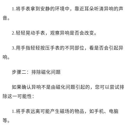
吉林省白城市洮北区明仁南街万国售后服务中心（需提前预约）
1.将手表拿到安静的环境中，靠近耳朵听清异响的声
吉林省白山市浑江区浑江大街万国售后服务中心（需提前预约）
音。
吉林省吉林市船营区河南街万国售后服务中心（需提前预约）
吉林省辽源市龙山区人民大街万国售后服务中心（需提前预约）
2.轻轻晃动手表，观察异响是否会改变。
吉林省梅河口市新华街道梅河大街万国售后服务中心（需提前预约）
吉林省四平市铁东区紫气大路与南九经街交汇处万国售后服务中心（需提前预约）
3.用手指轻轻按压手表的不同部位，看是否会引起异
吉林省松原市宁江区五环大街万国售后服务中心（需提前预约）
响。
吉林省通化市东昌区环通乡江南大街万国售后服务中心（需提前预约）
吉林省延边市延吉市解放路万国售后服务中心（需提前预约）
步骤二：排除磁化问题
辽宁省鞍山市铁东区站前街万国售后服务中心（需提前预约）
辽宁省本溪市平山区胜利路万国售后服务中心（需提前预约）
如果确认异响不是由磁化问题引起的，您可以尝试排
辽宁省朝阳市双塔区新华路万国售后服务中心（需提前预约）
除这一可能性：
辽宁省丹东市振兴区七经街万国售后服务中心（需提前预约）
辽宁省抚顺市新抚区东一路万国售后服务中心（需提前预约）
1.将手表远离可能产生磁场的物品，如手机、电脑
辽宁省阜新市海州区解放大街万国售后服务中心（需提前预约）
等。
辽宁省葫芦岛市连山区中央路万国售后服务中心（需提前预约）