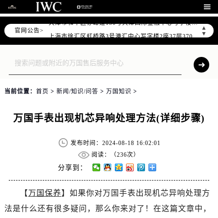
北京市朝阳区建国门外大街甲6号华熙国际中心写字楼D座11层1102室（需提前预约）

天津市和平区赤峰道136号天津国际金融中心写字楼26层2603室（需提前预约）
▲
官网公告>
上海市徐汇区虹桥路3号港汇中心写字楼2座37层3705室（需提前预约）
▼
上海市黄浦区南京东路299号宏伊国际广场写字楼8层806室（需提前预约）
南京市秦淮区中山南路1号（新街口）南京中心写字楼22层C1-1室（需提前预约）
常州市新北区龙锦路1590号现代传媒中心写字楼5号楼10层1008室（需提前预约）
徐州市鼓楼区淮海东路29号苏宁广场IFC国际金融中心写字楼35层3508室（需提前预约）
当前位置：
首页
>
新闻/知识/问答
>
万国知识
>
扬州市邗江区国展路29号星耀天地写字楼1号楼18层1803室（需提前预约）
盐城市盐都区世纪大道5号盐城金融城写字楼1号楼16层1604室（需提前预约）
万国手表出现机芯异响处理方法(详细步骤)
泰州市海陵区永定东路399号置地商务中心东塔写字楼（华润万象城）17层1706室（需提前预约）
宁波市江北区大闸南路500号来福士广场办公楼20层2009室（需提前预约）
发布时间：2024-08-18 16:02:01
杭州市上城区钱江路1366号华润大厦写字楼A座5层503-5室（需提前预约）
阅读：（
236次）
金华市金东区东市南街777号金华万达广场写字楼4号楼22层2209室（需提前预约）
分享到：
绍兴市越城区胜利东路379号世茂天际中心写字楼8层805室（需提前预约）
【
万国保养
】如果你对万国手表出现机芯异响处理方
嘉兴市南湖区广益路705号嘉兴世界贸易中心写字楼A座13层1304室（需提前预约）
法是什么还有很多疑问，那么你来对了！在这篇文章中，
南昌市红谷滩新区红谷中大道998号绿地双子塔（中央广场）A1座办公楼14层07室（需提前预约）