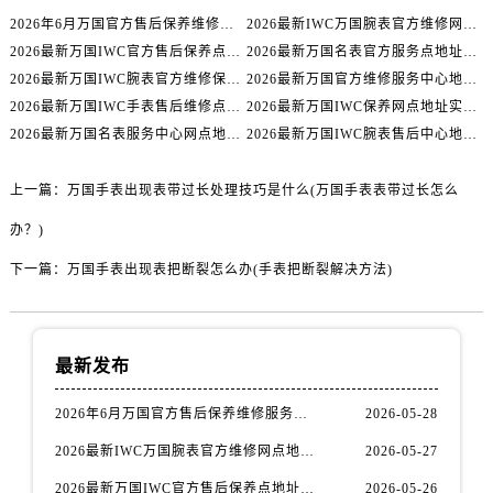
江西省抚州市临川区赣东大道万国售后服务中心（需提前预约）
2026年6月万国官方售后保养维修服务点迁址与新增网点
2026最新IWC万国腕表官方维修网点地址考察报告
江西省赣州市章贡区文清路万国售后服务中心（需提前预约）
2026最新万国IWC官方售后保养点地址调研报告
2026最新万国名表官方服务点地址实地探访报告
江西省吉安市吉州区井冈山大道万国售后服务中心（需提前预约）
2026最新万国IWC腕表官方维修保养服务中心地址调研报告
2026最新万国官方维修服务中心地址调研报告
江西省景德镇市珠山区珠山中路万国售后服务中心（需提前预约）
2026最新万国IWC手表售后维修点地址考察报告
2026最新万国IWC保养网点地址实地探访报告
江西省九江市浔阳区浔阳路万国售后服务中心（需提前预约）
2026最新万国名表服务中心网点地址考察报告
2026最新万国IWC腕表售后中心地址调研报告
江西省南昌市红谷滩新区红谷中大道998号绿地双子塔（中央广场）A1座办公楼14层1407室万国售后服务中心（需提前预约）
上一篇：
万国手表出现表带过长处理技巧是什么(万国手表表带过长怎么
江西省萍乡市安源区萍安北大道与康庄路交叉口万国售后服务中心（需提前预约）
江西省上饶市信州区滨江西路万国售后服务中心（需提前预约）
办？)
江西省新余市渝水区北湖西路万国售后服务中心（需提前预约）
下一篇：
万国手表出现表把断裂怎么办(手表把断裂解决方法)
江西省宜春市袁州区中山中路万国售后服务中心（需提前预约）
江西省鹰潭市月湖区胜利东路万国售后服务中心（需提前预约）
山东省德州市德城区东风中路万国售后服务中心（需提前预约）
最新发布
山东省东营市东营区济南路万国售后服务中心（需提前预约）
山东省济南市历下区经十路11111号华润中心写字楼（万象城）15层1508室万国售后服务中心（需提前预约）
2026年6月万国官方售后保养维修服务点迁址与新增网点
2026-05-28
山东省济宁市任城区太白楼路万国售后服务中心（需提前预约）
2026最新IWC万国腕表官方维修网点地址考察报告
2026-05-27
山东省莱芜市文化南路8号银座商城名表维修一楼名表维修万国售后服务中心（需提前预约）
2026最新万国IWC官方售后保养点地址调研报告
2026-05-26