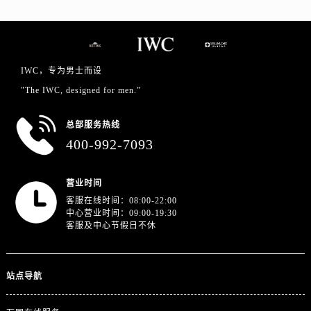
广西壮族自治区防城港市港口区金花茶大道万国售后服务中心（需提前预约）
广西壮族自治区贵港市港北区港城街道布山大道与仙衣路交叉口万国售后服务中心（需提前预约）
广西壮族自治区桂林市秀峰区红岭路万国售后服务中心（需提前预约）
广西壮族自治区河池市金城江区金城江街道朝阳路万国售后服务中心（需提前预约）
IWC，专为男士而设
广西壮族自治区贺州市八步区城东街道灵峰南路万国售后服务中心（需提前预约）
"The IWC, designed for men.”
广西壮族自治区来宾市兴宾区桂中大道万国售后服务中心（需提前预约）
广西壮族自治区柳州市城中区中山中路万国售后服务中心（需提前预约）
总部服务热线
广西壮族自治区钦州市钦南区金海湾东大街万国售后服务中心（需提前预约）
400-992-7093
广西壮族自治区梧州市万秀区龙湖镇高旺路万国售后服务中心（需提前预约）
广西壮族自治区玉林市玉州区金玉路万国售后服务中心（需提前预约）
营业时间
海南省儋州市儋州市那大镇兰洋北路万国售后服务中心（需提前预约）
客服在线时间：08:00-22:00
中心营业时间：09:00-19:30
海南省东方市八所镇解放西路万国售后服务中心（需提前预约）
客服及中心节假日不休
海南省琼海市嘉积镇东风路万国售后服务中心（需提前预约）
海南省三沙市西沙区西沙群岛永兴岛北京路万国售后服务中心（需提前预约）
站点导航
海南省三亚市吉阳区迎宾路万国售后服务中心（需提前预约）
海南省万宁市万城镇解放路万国售后服务中心（需提前预约）