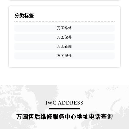
浙江省绍兴市越城区胜利东路379号世茂天际中心写字楼8层805室万国售后服务中心（需提前预约）
浙江省舟山市定海区解放东路万国售后服务中心（需提前预约）
分类标签
澳门特别行政区大堂区议事亭前地（新马路）万国售后服务中心（需提前预约）
澳门特别行政区风顺堂区南湾大马路万国售后服务中心（需提前预约）
万国维修
澳门特别行政区花地玛堂区关闸广场万国售后服务中心（需提前预约）
万国保养
澳门特别行政区花王堂区大三巴商圈万国售后服务中心（需提前预约）
万国新闻
澳门特别行政区嘉模堂区官也街万国售后服务中心（需提前预约）
万国配件
澳门省路氹城市金光大道万国售后服务中心（需提前预约）
澳门特别行政区望德堂区塔石广场万国售后服务中心（需提前预约）
福建省福州市晋安区竹屿路6号东二环泰禾广场2号楼5层509室万国售后服务中心（需提前预约）
福建省厦门市思明区湖滨东路95号万象城华润大厦B座11层1104室万国售后服务中心（需提前预约）
广东省潮州市潮安区新风路与潮汕路交汇处万国售后服务中心（需提前预约）
广东省广州市天河区天河路230号万菱汇国际中心A塔7层704室万国售后服务中心（需提前预约）
IWC ADDRESS
广东省广州市越秀区环市东路371-375号世界贸易中心大厦南塔15层1507室万国售后服务中心（需提前预约）
广东省河源市源城区越王大道万国售后服务中心（需提前预约）
万国售后维修服务中心地址电话查询
广东省惠州市惠城区江北文昌一路7号华贸大厦1座30层3005室万国售后服务中心（需提前预约）