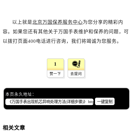
福建省龙岩市新罗区九一南路万国售后服务中心（需提前预约）
福建省南平市建阳区人民西路万国售后服务中心（需提前预约）
福建省宁德市蕉城区天湖东路万国售后服务中心（需提前预约）
以上就是
北京万国保养服务中心
为您分享的精彩内
福建省莆田市城厢区霞林街道荔华东大道万国售后服务中心（需提前预约）
容。如果您还有其他关于万国手表维护和保养的问题，可
福建省三明市三元区东乾二路万国售后服务中心（需提前预约）
以拨打页面400电话进行咨询，我们将竭诚为您服务。
福建省漳州市龙文区步港路万国售后服务中心（需提前预约）
江苏省常州市新北区龙锦路1590号现代传媒中心5号楼10层1008室万国售后服务中心（需提前预约）
江苏省淮安市清江浦区淮海北路万国售后服务中心（需提前预约）
1
江苏省连云港市海州区通灌北路万国售后服务中心（需提前预约）
赞一下
去提问
江苏省南京市秦淮区中山南路1号南京中心22层22-C1-C3室万国售后服务中心（需提前预约）
江苏省宿迁市宿城区西湖路万国售后服务中心（需提前预约）
江苏省泰州市海陵区永定东路399号置地商务中心东塔（华润万象城）17层1706室万国售后服务中心（需提前预约）
本页永久地址：
一键复制
江苏省徐州市鼓楼区淮海东路29号苏宁广场IFC国际金融中心35层3508室万国售后服务中心（需提前预约）
江苏省盐城市盐都区世纪大道5号盐城金融城写字楼1号楼16层1604室万国售后服务中心（需提前预约）
江苏省扬州市邗江区国展路29号星耀天地写字楼1号楼18层1803室万国售后服务中心（需提前预约）
江苏省镇江市京口区中山东路万国售后服务中心（需提前预约）
相关文章