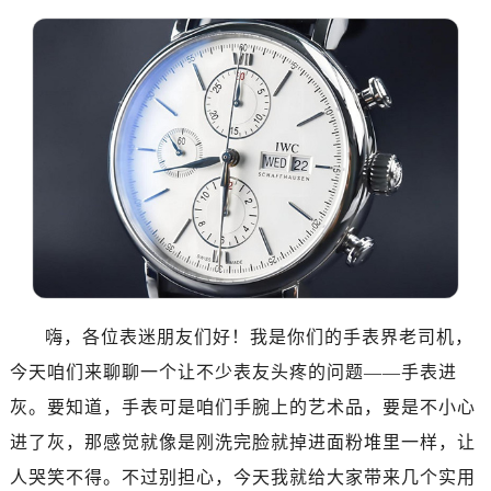
广州市越秀区环市东路371-375号世界贸易中心大厦南塔写字楼15层07室（需提前预约）
深圳市罗湖区深南东路5001号华润大厦写字楼17层1701室（需提前预约）
惠州市惠城区江北文昌一路7号华贸大厦写字楼1座30层05室（需提前预约）
厦门市思明区湖滨东路95号华润大厦写字楼B座11层1104室（需提前预约）
福州市晋安区横屿路9号东二环泰禾中心写字楼2号楼5层509室（需提前预约）
成都市锦江区人民东路6号SAC东原中心写字楼24层2406B室（需提前预约）
重庆市江北区观音桥步行街2号融恒时代广场写字楼9层902室（需提前预约）
长沙市芙蓉区定王台街道建湘路393号世茂环球金融中心写字楼（芙蓉广场）10层13室（需提前预约）
郑州市二七区铭功路10号华润大厦写字楼29层2905室（需提前预约）
太原市迎泽区解放路15号亨得利名表服务中心（品牌授权店）3层整层（需提前预约）
沈阳市沈河区中街路137号亨得利名表服务中心（品牌授权店）1层整层（需提前预约）
嗨，各位表迷朋友们好！我是你们的手表界老司机，
沈阳市沈河区中街路83号亨得利名表服务中心（品牌授权店）1层整层（需提前预约）
今天咱们来聊聊一个让不少表友头疼的问题——手表进
乌鲁木齐市天山区红山路26号时代广场（CCMALL）C座17层17-B（需提前预约）
灰。要知道，手表可是咱们手腕上的艺术品，要是不小心
温州市鹿城区锦绣路1067号置信广场10层1015室（需提前预约）
哈尔滨市南岗区东大直街146号上和置地广场金座12层1214室（需提前预约）
进了灰，那感觉就像是刚洗完脸就掉进面粉堆里一样，让
大连市中山区人民路15号国际金融大厦7层G室（需提前预约）
人哭笑不得。不过别担心，今天我就给大家带来几个实用