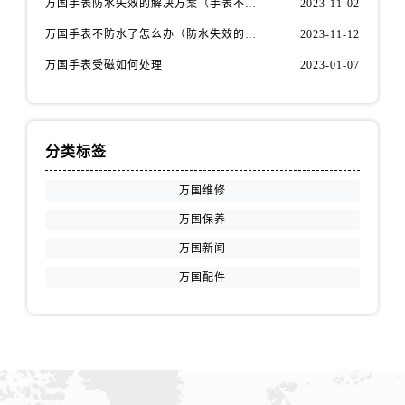
万国手表防水失效的解决方案（手表不防水了怎么办）
2023-11-02
福建省宁德市蕉城区天湖东路万国售后服务中心（需提前预约）
福建省莆田市城厢区霞林街道荔华东大道万国售后服务中心（需提前预约）
万国手表不防水了怎么办（防水失效的原因）
2023-11-12
福建省三明市三元区东乾二路万国售后服务中心（需提前预约）
万国手表受磁如何处理
2023-01-07
福建省漳州市龙文区步港路万国售后服务中心（需提前预约）
江苏省常州市新北区龙锦路1590号现代传媒中心5号楼10层1008室万国售后服务中心（需提前预约）
江苏省淮安市清江浦区淮海北路万国售后服务中心（需提前预约）
分类标签
江苏省连云港市海州区通灌北路万国售后服务中心（需提前预约）
江苏省南京市秦淮区中山南路1号南京中心22层22-C1-C3室万国售后服务中心（需提前预约）
万国维修
江苏省宿迁市宿城区西湖路万国售后服务中心（需提前预约）
万国保养
江苏省泰州市海陵区永定东路399号置地商务中心东塔（华润万象城）17层1706室万国售后服务中心（需提前预约）
万国新闻
江苏省徐州市鼓楼区淮海东路29号苏宁广场IFC国际金融中心35层3508室万国售后服务中心（需提前预约）
万国配件
江苏省盐城市盐都区世纪大道5号盐城金融城写字楼1号楼16层1604室万国售后服务中心（需提前预约）
江苏省扬州市邗江区国展路29号星耀天地写字楼1号楼18层1803室万国售后服务中心（需提前预约）
江苏省镇江市京口区中山东路万国售后服务中心（需提前预约）
江西省抚州市临川区赣东大道万国售后服务中心（需提前预约）
江西省赣州市章贡区文清路万国售后服务中心（需提前预约）