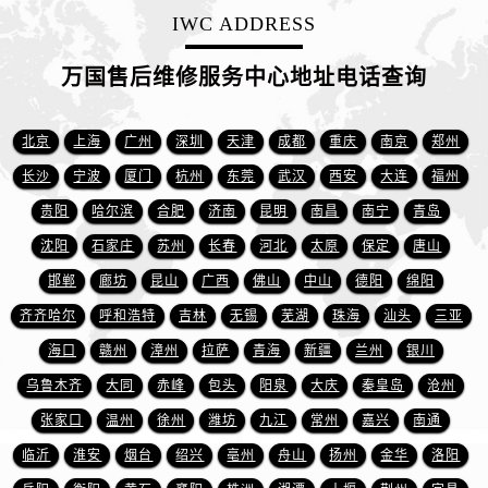
江西省吉安市吉州区井冈山大道万国售后服务中心（需提前预约）
IWC ADDRESS
江西省景德镇市珠山区珠山中路万国售后服务中心（需提前预约）
江西省九江市浔阳区浔阳路万国售后服务中心（需提前预约）
万国售后维修服务中心地址电话查询
江西省南昌市红谷滩新区红谷中大道998号绿地双子塔（中央广场）A1座办公楼14层1407室万国售后服务中心（需提前预约）
江西省萍乡市安源区萍安北大道与康庄路交叉口万国售后服务中心（需提前预约）
北京
上海
广州
深圳
天津
成都
重庆
南京
郑州
江西省上饶市信州区滨江西路万国售后服务中心（需提前预约）
长沙
宁波
厦门
杭州
东莞
武汉
西安
大连
福州
江西省新余市渝水区北湖西路万国售后服务中心（需提前预约）
贵阳
哈尔滨
合肥
济南
昆明
南昌
南宁
青岛
江西省宜春市袁州区中山中路万国售后服务中心（需提前预约）
沈阳
石家庄
苏州
长春
河北
太原
保定
唐山
江西省鹰潭市月湖区胜利东路万国售后服务中心（需提前预约）
邯郸
廊坊
昆山
广西
佛山
中山
德阳
绵阳
山东省德州市德城区东风中路万国售后服务中心（需提前预约）
山东省东营市东营区济南路万国售后服务中心（需提前预约）
齐齐哈尔
呼和浩特
吉林
无锡
芜湖
珠海
汕头
三亚
山东省济南市历下区经十路11111号华润中心写字楼（万象城）15层1508室万国售后服务中心（需提前预约）
海口
赣州
漳州
拉萨
青海
新疆
兰州
银川
山东省济宁市任城区太白楼路万国售后服务中心（需提前预约）
乌鲁木齐
大同
赤峰
包头
阳泉
大庆
秦皇岛
沧州
山东省莱芜市文化南路8号银座商城名表维修一楼名表维修万国售后服务中心（需提前预约）
张家口
温州
徐州
潍坊
九江
常州
嘉兴
南通
山东省临沂市兰山区解放路万国售后服务中心（需提前预约）
临沂
淮安
烟台
绍兴
亳州
舟山
扬州
金华
洛阳
山东省日照市东港区烟台路万国售后服务中心（需提前预约）