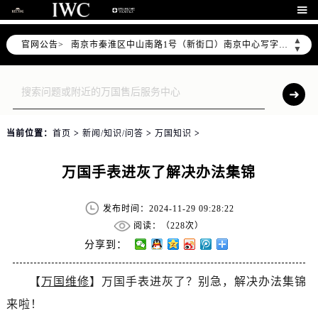
上海市徐汇区虹桥路3号港汇中心写字楼2座37层3705室（需提前预约）

上海市黄浦区南京东路299号宏伊国际广场写字楼8层806室（需提前预约）
▲
官网公告>
南京市秦淮区中山南路1号（新街口）南京中心写字楼22层C1-1室（需提前预约）
▼
常州市新北区龙锦路1590号现代传媒中心写字楼5号楼10层1008室（需提前预约）
徐州市鼓楼区淮海东路29号苏宁广场IFC国际金融中心写字楼35层3508室（需提前预约）
扬州市邗江区国展路29号星耀天地写字楼1号楼18层1803室（需提前预约）
盐城市盐都区世纪大道5号盐城金融城写字楼1号楼16层1604室（需提前预约）
当前位置：
首页
>
新闻/知识/问答
>
万国知识
>
泰州市海陵区永定东路399号置地商务中心东塔写字楼（华润万象城）17层1706室（需提前预约）
宁波市江北区大闸南路500号来福士广场办公楼20层2009室（需提前预约）
万国手表进灰了解决办法集锦
杭州市上城区钱江路1366号华润大厦写字楼A座5层503-5室（需提前预约）
金华市金东区东市南街777号金华万达广场写字楼4号楼22层2209室（需提前预约）
发布时间：2024-11-29 09:28:22
绍兴市越城区胜利东路379号世茂天际中心写字楼8层805室（需提前预约）
阅读：（
228次）
嘉兴市南湖区广益路705号嘉兴世界贸易中心写字楼A座13层1304室（需提前预约）
分享到：
南昌市红谷滩新区红谷中大道998号绿地双子塔（中央广场）A1座办公楼14层07室（需提前预约）
【
万国维修
】万国手表进灰了？别急，解决办法集锦
济南市历下区经十路11111号华润中心写字楼（万象城）15层1508室（需提前预约）
来啦！
广州市天河区天河路230号万菱汇国际中心写字楼A塔7层704室（需提前预约）