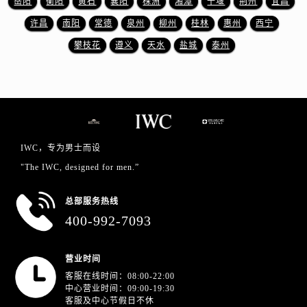
岳阳
衡阳
黄石
襄阳
株洲
湘潭
十堰
荆州
宜昌
山东省泰安市泰山区财源街道泰山大街万国售后服务中心（需提前预约）
许昌
南阳
常德
泉州
柳州
桂林
惠州
西宁
山东省威海市环翠区新威海路89号振华商厦一楼名表维修万国售后服务中心（需提前预约）
山东省潍坊市奎文区东风东街万国售后服务中心（需提前预约）
攀枝花
遵义
天水
盐城
泰州
山东省枣庄市滕州市北辛路与善国路交叉口万国售后服务中心（需提前预约）
山东省淄博市张店区金晶大道万国售后服务中心（需提前预约）
上海市黄浦区南京东路299号宏伊国际广场写字楼8层806室万国售后服务中心（需提前预约）
上海市徐汇区虹桥路3号港汇中心2座37层3705室万国售后服务中心（需提前预约）
浙江省杭州市上城区钱江路1366号华润大厦A座5层503-5室万国售后服务中心（需提前预约）
IWC，专为男士而设
浙江省湖州市吴兴区劳动路万国售后服务中心（需提前预约）
"The IWC, designed for men.”
浙江省嘉兴市南湖区广益路705号嘉兴世界贸易中心A座13层1304室万国售后服务中心（需提前预约）
浙江省金华市金东区东市南街777号金华万达广场4号楼22楼2209室万国售后服务中心（需提前预约）
总部服务热线
浙江省丽水市莲都区解放街万国售后服务中心（需提前预约）
400-992-7093
浙江省宁波市江北区大闸南路500号来福士广场办公楼20层2009室万国售后服务中心（需提前预约）
浙江省衢州市柯城区上街万国售后服务中心（需提前预约）
营业时间
浙江省绍兴市越城区胜利东路379号世茂天际中心写字楼8层805室万国售后服务中心（需提前预约）
客服在线时间：08:00-22:00
中心营业时间：09:00-19:30
浙江省舟山市定海区解放东路万国售后服务中心（需提前预约）
客服及中心节假日不休