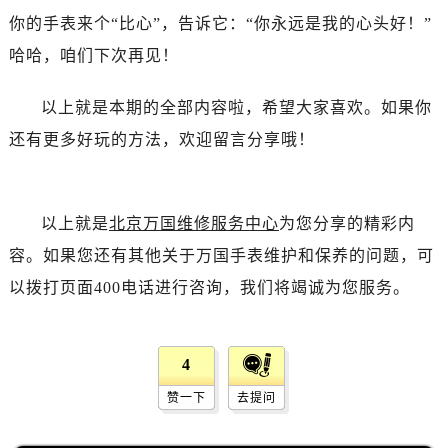
辽宁省盘锦市兴隆台区石油大街万国售后服务中心（需提前预约）
你的手表来个“比心”，告诉它：“你永远是我的心头好！”
辽宁省铁岭市银州区南马路万国售后服务中心（需提前预约）
哈哈，咱们下次再见！
辽宁省营口市站前区市府路与渤海大街交叉口万国售后服务中心（需提前预约）
辽宁省沈阳市沈河区中街路137号亨得利名表维修授权店1楼万国售后服务中心（需提前预约）
以上就是本期的全部内容啦，希望大家喜欢。如果你
辽宁省沈阳市沈河区中街路83号亨得利名表维修授权店1楼万国售后服务中心（需提前预约）
还有更多好玩的方法，欢迎留言分享哦！
北京市朝阳区建国门外大街甲6号华熙国际中心D座11层1102室万国售后服务中心（需提前预约）
北京市东城区东长安街1号王府井东方广场W3座6层602室万国售后服务中心（需提前预约）
河北省保定市竞秀区朝阳北大街北国先天下万国售后服务中心（需提前预约）
以上就是
北京万国维修服务中心
为您分享的精彩内
内蒙古自治区阿拉善盟市左旗土尔扈特大街万国售后服务中心（需提前预约）
容。如果您还有其他关于万国手表维护和保养的问题，可
内蒙古自治区巴彦淖尔市临河区新华街万国售后服务中心（需提前预约）
以拨打页面400电话进行咨询，我们将竭诚为您服务。
内蒙古自治区包头市青山区幸福路甲3号王府井百货名表维修万国售后服务中心（需提前预约）
内蒙古自治区赤峰市红山区哈达街万国售后服务中心（需提前预约）
内蒙古自治区鄂尔多斯市东胜区伊金霍洛街万国售后服务中心（需提前预约）
4
内蒙古自治区呼伦贝尔市海拉尔区中央街万国售后服务中心（需提前预约）
赞一下
去提问
内蒙古自治区通辽市科尔沁区明仁大街万国售后服务中心（需提前预约）
内蒙古自治区乌海市海勃湾区人民南路万国售后服务中心（需提前预约）