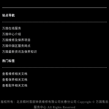
澳门特别行政区大堂区议事亭前地（新马路）万国售后服务中心（需提前预约）
澳门特别行政区风顺堂区南湾大马路万国售后服务中心（需提前预约）
澳门特别行政区花地玛堂区关闸广场万国售后服务中心（需提前预约）
站点导航
澳门特别行政区花王堂区大三巴商圈万国售后服务中心（需提前预约）
万国在线服务
澳门特别行政区嘉模堂区官也街万国售后服务中心（需提前预约）
万国中心介绍
澳门省路氹城市金光大道万国售后服务中心（需提前预约）
万国维修及保养项目
澳门特别行政区望德堂区塔石广场万国售后服务中心（需提前预约）
万国中国区服务网点
福建省福州市晋安区竹屿路6号东二环泰禾广场2号楼5层509室万国售后服务中心（需提前预约）
万国最新资讯及保养知识
福建省厦门市思明区湖滨东路95号万象城华润大厦B座11层1104室万国售后服务中心（需提前预约）
热门标签
广东省潮州市潮安区新风路与潮汕路交汇处万国售后服务中心（需提前预约）
广东省广州市天河区天河路230号万菱汇国际中心A塔7层704室万国售后服务中心（需提前预约）
查看维修相关文档
广东省广州市越秀区环市东路371-375号世界贸易中心大厦南塔15层1507室万国售后服务中心（需提前预约）
查看保养相关文档
广东省河源市源城区越王大道万国售后服务中心（需提前预约）
查看配件相关文档
广东省惠州市惠城区江北文昌一路7号华贸大厦1座30层3005室万国售后服务中心（需提前预约）
广东省江门市蓬江区广场西路万国售后服务中心（需提前预约）
版权所有：北京精时翡丽钟表维修有限公司长春分公司 Copyright ©
万国售后
广东省揭阳市榕城进贤门步行街万国售后服务中心（需提前预约）
服务中心
All Rights Reserved