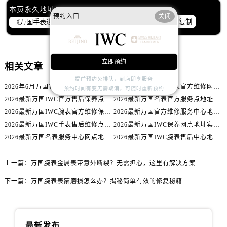
内蒙古自治区乌兰察布市集宁区恩和大街万国售后服务中心（需提前预约）
本页永久地址：
预约入口
关闭
内蒙古自治区锡林郭勒盟市锡林浩特市光明街与额尔敦路交叉口万国售后服务中心（需提前预约）
一键复制
内蒙古自治区兴安盟市乌兰浩特市兴安大街万国售后服务中心（需提前预约）
山西省大同市平城区迎宾街万国售后服务中心（需提前预约）
山西省晋城市城区黄华街万国售后服务中心（需提前预约）
立即预约
相关文章
山西省晋中市榆次区顺城街万国售后服务中心（需提前预约）
提前预约免排队，到店即享服务
2026年6月万国官方售后保养维修服务点迁址与新增网点
2026最新IWC万国腕表官方维修网点地址考察报告
山西省临汾市尧都区解放路万国售后服务中心（需提前预约）
预约时间有变无需取消，可随时重新预约
2026最新万国IWC官方售后保养点地址调研报告
2026最新万国名表官方服务点地址实地探访报告
山西省吕梁市离石区永宁中路与建设街交叉口万国售后服务中心（需提前预约）
2026最新万国IWC腕表官方维修保养服务中心地址调研报告
2026最新万国官方维修服务中心地址调研报告
山西省朔州市朔城区怡西路与鄯阳西街交汇处万国售后服务中心（需提前预约）
2026最新万国IWC手表售后维修点地址考察报告
2026最新万国IWC保养网点地址实地探访报告
山西省忻州市忻府区和平东街与七一南路交叉口万国售后服务中心（需提前预约）
2026最新万国名表服务中心网点地址考察报告
2026最新万国IWC腕表售后中心地址调研报告
山西省阳泉市郊区平阳东街与新城大道交叉口万国售后服务中心（需提前预约）
山西省运城市盐湖区河东街万国售后服务中心（需提前预约）
上一篇：
万国腕表金属表带意外断裂？无需担心，这里有解决方案
山西省长治市潞州区英雄中路万国售后服务中心（需提前预约）
下一篇：
万国腕表表蒙磨损怎么办？揭秘简单有效的修复秘籍
山西省太原市迎泽区迎泽街道解放路15号亨得利名表维修授权店3楼万国售后服务中心（需提前预约）
天津市和平区赤峰道136号天津国际金融中心26层2603室万国售后服务中心（需提前预约）
安徽省安庆市迎江区人民路万国售后服务中心（需提前预约）
最新发布