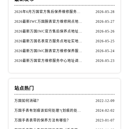
安徽省蚌埠市蚌山区淮河路万国售后服务中心（需提前预约）
安徽省亳州市谯城区魏武大道万国售后服务中心（需提前预约）
2026年6月万国官方售后保养维修服务点迁址与新增网点
2026-05-28
安徽省池州市贵池区长江路万国售后服务中心（需提前预约）
2026最新IWC万国腕表官方维修网点地址考察报告
2026-05-27
安徽省滁州市琅琊区南谯北路万国售后服务中心（需提前预约）
2026最新万国IWC官方售后保养点地址调研报告
2026-05-26
安徽省阜阳市颍州区颍州北路万国售后服务中心（需提前预约）
2026最新万国名表官方服务点地址实地探访报告
2026-05-25
安徽省淮北市相山区淮海路万国售后服务中心（需提前预约）
安徽省淮南市田家庵区国庆中路万国售后服务中心（需提前预约）
2026最新万国IWC腕表官方维修保养服务中心地址调研报告
2026-05-24
安徽省黄山市屯溪区黄山西路万国售后服务中心（需提前预约）
2026最新万国官方维修服务中心地址调研报告
2026-05-23
安徽省六安市金安区解放中路万国售后服务中心（需提前预约）
安徽省马鞍山市雨山区湖南西路万国售后服务中心（需提前预约）
安徽省宿州市埇桥区人民中路万国售后服务中心（需提前预约）
站点热门
安徽省铜陵市铜官区石城大道万国售后服务中心（需提前预约）
安徽省芜湖市镜湖区中山路步行街万国售后服务中心（需提前预约）
万国如何消磁？
2022-12-09
安徽省宣城市宣州区叠嶂西路万国售后服务中心（需提前预约）
万国手表有划痕该如何处理?(划痕的处理方法)
2024-02-02
福建省龙岩市新罗区九一南路万国售后服务中心（需提前预约）
万国手表表带的保养方法有哪些？
2023-01-07
福建省南平市建阳区人民西路万国售后服务中心（需提前预约）