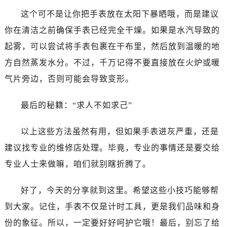
吉林省吉林市船营区河南街万国售后服务中心（需提前预约）
这个可不是让你把手表放在太阳下暴晒哦，而是建议
吉林省辽源市龙山区人民大街万国售后服务中心（需提前预约）
你在清洁之前确保手表已经完全干燥。如果是水汽导致的
吉林省梅河口市新华街道梅河大街万国售后服务中心（需提前预约）
起雾，可以尝试将手表包裹在干布里，然后放到温暖的地
吉林省四平市铁东区紫气大路与南九经街交汇处万国售后服务中心（需提前预约）
吉林省松原市宁江区五环大街万国售后服务中心（需提前预约）
方自然蒸发水分。不过，千万记得不要直接放在火炉或暖
吉林省通化市东昌区环通乡江南大街万国售后服务中心（需提前预约）
气片旁边，否则可能会导致变形。
吉林省延边市延吉市解放路万国售后服务中心（需提前预约）
辽宁省鞍山市铁东区站前街万国售后服务中心（需提前预约）
最后的秘籍：“求人不如求己”
辽宁省本溪市平山区胜利路万国售后服务中心（需提前预约）
以上这些方法虽然有用，但如果手表进灰严重，还是
辽宁省朝阳市双塔区新华路万国售后服务中心（需提前预约）
辽宁省丹东市振兴区七经街万国售后服务中心（需提前预约）
建议找专业的维修店处理。毕竟，专业的事情还是要交给
辽宁省抚顺市新抚区东一路万国售后服务中心（需提前预约）
专业人士来做嘛，咱们就别瞎折腾了。
辽宁省阜新市海州区解放大街万国售后服务中心（需提前预约）
辽宁省葫芦岛市连山区中央路万国售后服务中心（需提前预约）
好了，今天的分享就到这里。希望这些小技巧能够帮
辽宁省锦州市古塔区中央大街万国售后服务中心（需提前预约）
到大家。记住，手表不仅是计时工具，更是我们品味和身
辽宁省辽阳市白塔区新运大街万国售后服务中心（需提前预约）
份的象征。所以，一定要好好呵护它哦！最后，别忘了给