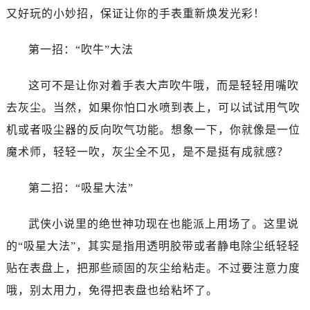
佛山市禅城区季华五路57号万科金融中心C座12层1205室（需提前预约）
又好玩的小妙招，保证让你的手表重新焕发光彩！
东莞市东城街道鸿福东路1号民盈国贸中心T1写字楼9层907室（需提前预约）
无锡市梁溪区人民中路139号恒隆广场写字楼1座11层1104室（需提前预约）
第一招：“吹牛”大法
南通市崇川区工农路57号圆融广场写字楼16层1603室（需提前预约）
苏州市苏州工业园区星港街199号苏州中心办公楼C座22层08室（需提前预约）
这可不是让你对着手表大声吹牛哦，而是轻轻用嘴吹
武汉市江汉区解放大道686号世界贸易大厦38层09室（需提前预约）
去灰尘。当然，如果你怕口水喷到表上，可以试试用气吹
南宁市青秀区金湖路59号地王大厦12楼1224室（需提前预约）
机或者吸尘器的反向吹气功能。想象一下，你就像是一位
合肥市蜀山区潜山路111号万象城华润大厦B座12楼03室（需提前预约）
魔术师，轻轻一吹，灰尘全不见，是不是挺有成就感？
泉州市丰泽区宝洲路729号浦西万达中心写字楼A座7楼709室（需提前预约）
青岛市南区山东路6号华润大厦B座22层04室（需提前预约）
第二招：“吸星大法”
烟台市芝罘区胜利路139号万达金融中心A座907室（需提前预约）
长春市朝阳区西安大路727号中银大厦A座(旺进大厦)18层09室（需提前预约）
武侠小说里的绝世神功现在也能派上用场了。这里说
贵阳市南明区都司高架桥路33号亨特国际金融中心14楼14D（需提前预约）
的“吸星大法”，其实是指用透明胶带或者静电除尘纸轻轻
昆明市盘龙区北京路928号同德昆明广场写字楼10层06室（需提前预约）
贴在表盘上，把那些顽固的灰尘给粘走。不过要注意力度
石家庄市长安区中山东路39号勒泰中心写字楼B座13层07室（需提前预约）
哦，别太用力，免得把表盘也给粘坏了。
西安市碑林区南关正街88号华侨城长安国际中心E座6楼10室（需提前预约）