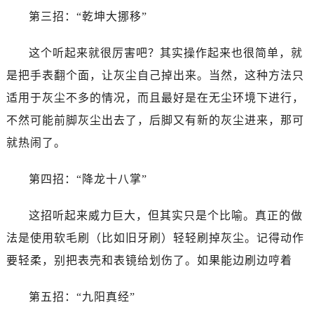
海口市龙华区金贸东路5号海口华润大厦B座17层1707室（需提前预约）
第三招：“乾坤大挪移”
唐山市路南区新华东道100号万达广场写字楼A座10层1002室（需提前预约）
台州市椒江区东海大道1800号腾达中心东1幢20楼2002室（需提前预约）
这个听起来就很厉害吧？其实操作起来也很简单，就
黑龙江省大庆市萨尔图区会战大街万国售后服务中心（需提前预约）
是把手表翻个面，让灰尘自己掉出来。当然，这种方法只
黑龙江省鹤岗市向阳区红军路万国售后服务中心（需提前预约）
适用于灰尘不多的情况，而且最好是在无尘环境下进行，
黑龙江省黑河市爱辉区中央街万国售后服务中心（需提前预约）
不然可能前脚灰尘出去了，后脚又有新的灰尘进来，那可
黑龙江省鸡西市鸡冠区红军路万国售后服务中心（需提前预约）
就热闹了。
黑龙江省佳木斯市向阳区长安路万国售后服务中心（需提前预约）
黑龙江省牡丹江市东安区太平路万国售后服务中心（需提前预约）
第四招：“降龙十八掌”
黑龙江省七台河市桃山区大同街万国售后服务中心（需提前预约）
黑龙江省齐齐哈尔市龙沙区龙华路万国售后服务中心（需提前预约）
这招听起来威力巨大，但其实只是个比喻。真正的做
黑龙江省双鸭山市尖山区新兴大街万国售后服务中心（需提前预约）
法是使用软毛刷（比如旧牙刷）轻轻刷掉灰尘。记得动作
黑龙江省绥化市北林区新华街与康庄路交叉口万国售后服务中心（需提前预约）
要轻柔，别把表壳和表镜给划伤了。如果能边刷边哼着
黑龙江省伊春市伊美区通河路万国售后服务中心（需提前预约）
吉林省白城市洮北区明仁南街万国售后服务中心（需提前预约）
第五招：“九阳真经”
吉林省白山市浑江区浑江大街万国售后服务中心（需提前预约）