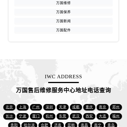
万国维修
万国保养
万国新闻
万国配件
IWC ADDRESS
万国售后维修服务中心地址电话查询
北京
上海
广州
深圳
天津
成都
重庆
南京
郑州
长沙
宁波
厦门
杭州
东莞
武汉
西安
大连
福州
贵阳
哈尔滨
合肥
济南
昆明
南昌
南宁
青岛