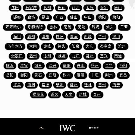
沈阳
石家庄
苏州
长春
河北
太原
保定
唐山
邯郸
廊坊
昆山
广西
佛山
中山
德阳
绵阳
齐齐哈尔
呼和浩特
吉林
无锡
芜湖
珠海
汕头
三亚
海口
赣州
漳州
拉萨
青海
新疆
兰州
银川
乌鲁木齐
大同
赤峰
包头
阳泉
大庆
秦皇岛
沧州
张家口
温州
徐州
潍坊
九江
常州
嘉兴
南通
临沂
淮安
烟台
绍兴
亳州
舟山
扬州
金华
洛阳
岳阳
衡阳
黄石
襄阳
株洲
湘潭
十堰
荆州
宜昌
许昌
南阳
常德
泉州
柳州
桂林
惠州
西宁
攀枝花
遵义
天水
盐城
泰州