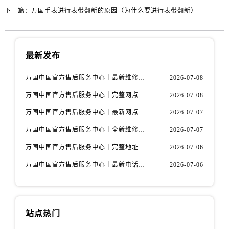
黑龙江省七台河市桃山区大同街万国售后服务中心（需提前预约）
下一篇：
万国手表进行表带翻新的原因（为什么要进行表带翻新）
黑龙江省齐齐哈尔市龙沙区龙华路万国售后服务中心（需提前预约）
黑龙江省双鸭山市尖山区新兴大街万国售后服务中心（需提前预约）
黑龙江省绥化市北林区新华街与康庄路交叉口万国售后服务中心（需提前预约）
最新发布
黑龙江省伊春市伊美区通河路万国售后服务中心（需提前预约）
吉林省白城市洮北区明仁南街万国售后服务中心（需提前预约）
万国中国官方售后服务中心｜最新维修地址及官方电话权威信息声明（2026年7月最新）
2026-07-08
吉林省白山市浑江区浑江大街万国售后服务中心（需提前预约）
万国中国官方售后服务中心｜完整网点地址与服务电话权威信息通告（2026年7月最新）
2026-07-08
吉林省吉林市船营区河南街万国售后服务中心（需提前预约）
万国中国官方售后服务中心｜最新网点地址与24小时热线权威信息通知（2026年7月最新）
2026-07-07
吉林省辽源市龙山区人民大街万国售后服务中心（需提前预约）
万国中国官方售后服务中心｜全新维修地址及客服热线权威信息通告（2026年7月最新）
2026-07-07
吉林省梅河口市新华街道梅河大街万国售后服务中心（需提前预约）
吉林省四平市铁东区紫气大路与南九经街交汇处万国售后服务中心（需提前预约）
万国中国官方售后服务中心｜完整地址及服务热线权威信息通知（2026年7月最新）
2026-07-06
吉林省松原市宁江区五环大街万国售后服务中心（需提前预约）
万国中国官方售后服务中心｜最新电话及维修地址权威信息声明（2026年7月最新）
2026-07-06
吉林省通化市东昌区环通乡江南大街万国售后服务中心（需提前预约）
吉林省延边市延吉市解放路万国售后服务中心（需提前预约）
辽宁省鞍山市铁东区站前街万国售后服务中心（需提前预约）
站点热门
辽宁省本溪市平山区胜利路万国售后服务中心（需提前预约）