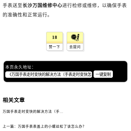
贵阳市南明区都司高架桥路33号亨特国际金融中心14楼14D（需提前预约）
手表送至
长沙万国维修中心
进行检修或维修，以确保手表
昆明市盘龙区北京路928号同德昆明广场写字楼10层06室（需提前预约）
的准确性和正常运行。
石家庄市长安区中山东路39号勒泰中心写字楼B座13层07室（需提前预约）
西安市碑林区南关正街88号华侨城长安国际中心E座6楼10室（需提前预约）
海口市龙华区金贸东路5号海口华润大厦B座17层1707室（需提前预约）
18
唐山市路南区新华东道100号万达广场写字楼A座10层1002室（需提前预约）
赞一下
去提问
台州市椒江区东海大道1800号腾达中心东1幢20楼2002室（需提前预约）
内蒙古自治区呼和浩特市玉泉区大学西街70号华润万象城写字楼（鄂尔多斯大厦）23层2326室（需提前预约）
本页永久地址：
甘肃省兰州市七里河区西津西路16号兰州中心写字楼21层2102室（需提前预约）
一键复制
重庆市解放碑渝中区民权路28号英利国际金融中心写字楼20层01室（需提前预约）
黑龙江省大庆市萨尔图区会战大街万国售后服务中心（需提前预约）
黑龙江省鹤岗市向阳区红军路万国售后服务中心（需提前预约）
相关文章
黑龙江省黑河市爱辉区中央街万国售后服务中心（需提前预约）
黑龙江省鸡西市鸡冠区红军路万国售后服务中心（需提前预约）
万国手表走时变快的解决方法（手表走时变快怎么办）
黑龙江省佳木斯市向阳区长安路万国售后服务中心（需提前预约）
黑龙江省牡丹江市东安区太平路万国售后服务中心（需提前预约）
上一篇：
万国手表表盖上的小螺丝松了该怎么办？