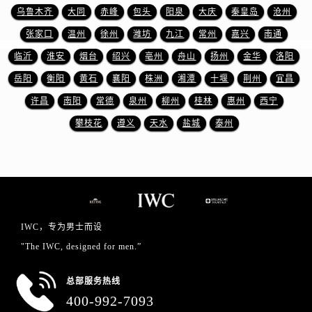
山西省忻州市忻府区和平东街与七一南路交叉口万国售后服务中心（需提前预约）
乌鲁木齐
大同
赤峰
包头
阳泉
大庆
秦皇岛
沧州
山西省阳泉市郊区平阳东街与新城大道交叉口万国售后服务中心（需提前预约）
张家口
温州
徐州
潍坊
九江
常州
嘉兴
南通
山西省运城市盐湖区河东街万国售后服务中心（需提前预约）
临沂
淮安
烟台
绍兴
亳州
舟山
扬州
金华
洛阳
山西省长治市潞州区英雄中路万国售后服务中心（需提前预约）
岳阳
衡阳
黄石
襄阳
株洲
湘潭
十堰
荆州
宜昌
山西省太原市迎泽区迎泽街道解放路15号亨得利名表维修授权店3楼万国售后服务中心（需提前预约）
许昌
南阳
常德
泉州
柳州
桂林
惠州
西宁
天津市和平区赤峰道136号天津国际金融中心26层2603室万国售后服务中心（需提前预约）
安徽省安庆市迎江区人民路万国售后服务中心（需提前预约）
攀枝花
遵义
天水
盐城
泰州
安徽省蚌埠市蚌山区淮河路万国售后服务中心（需提前预约）
安徽省亳州市谯城区魏武大道万国售后服务中心（需提前预约）
安徽省池州市贵池区长江路万国售后服务中心（需提前预约）
安徽省滁州市琅琊区南谯北路万国售后服务中心（需提前预约）
安徽省阜阳市颍州区颍州北路万国售后服务中心（需提前预约）
IWC，专为男士而设
安徽省淮北市相山区淮海路万国售后服务中心（需提前预约）
"The IWC, designed for men.”
安徽省淮南市田家庵区国庆中路万国售后服务中心（需提前预约）
安徽省黄山市屯溪区黄山西路万国售后服务中心（需提前预约）
总部服务热线
安徽省六安市金安区解放中路万国售后服务中心（需提前预约）
400-992-7093