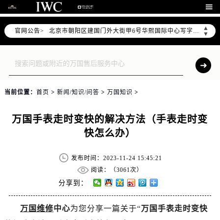
2026年7月万国售后服务中心最新网点地址：

北京市东城区东长安街1号东方广场写字楼W3座6层602室（需提前预约）
▲
官网公告>
北京市朝阳区建国门外大街甲6号华熙国际中心写字楼D座11层1102室（需提前预约）
▼
天津市和平区赤峰道136号天津国际金融中心写字楼26层2603室（需提前预约）
上海市徐汇区虹桥路3号港汇中心写字楼2座37层3705室（需提前预约）
上海市黄浦区南京东路299号宏伊国际广场写字楼8层806室（需提前预约）
南京市秦淮区中山南路1号（新街口）南京中心写字楼22层C1-1室（需提前预约）
当前位置：
首页
>
新闻/知识/问答
>
万国知识
>
常州市新北区龙锦路1590号现代传媒中心写字楼5号楼10层1008室（需提前预约）
徐州市鼓楼区淮海东路29号苏宁广场IFC国际金融中心写字楼35层3508室（需提前预约）
万国手表走时变快的解决方法（手表走时变
扬州市邗江区国展路29号星耀天地写字楼1号楼18层1803室（需提前预约）
快怎么办）
盐城市盐都区世纪大道5号盐城金融城写字楼1号楼16层1604室（需提前预约）
泰州市海陵区永定东路399号置地商务中心东塔写字楼（华润万象城）17层1706室（需提前预约）
发布时间：2023-11-24 15:45:21
宁波市江北区大闸南路500号来福士广场办公楼20层2009室（需提前预约）
阅读：（
3061次）
杭州市上城区钱江路1366号华润大厦写字楼A座5层503-5室（需提前预约）
分享到：
金华市金东区东市南街777号金华万达广场写字楼4号楼22层2209室（需提前预约）
万国维修
中心
为您分享一篇关于“
万国手表走时变快
绍兴市越城区胜利东路379号世茂天际中心写字楼8层805室（需提前预约）