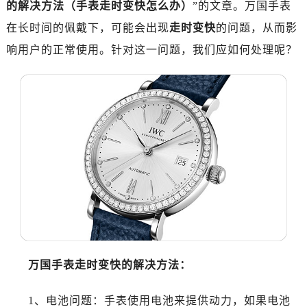
的解决方法（手表走时变快怎么办）
”的文章。万国手表
嘉兴市南湖区广益路705号嘉兴世界贸易中心写字楼A座13层1304室（需提前预约）
南昌市红谷滩新区红谷中大道998号绿地双子塔（中央广场）A1座办公楼14层07室（需提前预约）
在长时间的佩戴下，可能会出现
走时变快
的问题，从而影
济南市历下区经十路11111号华润中心写字楼（万象城）15层1508室（需提前预约）
响用户的正常使用。针对这一问题，我们应如何处理呢？
广州市天河区天河路230号万菱汇国际中心写字楼A塔7层704室（需提前预约）
广州市越秀区环市东路371-375号世界贸易中心大厦南塔写字楼15层07室（需提前预约）
深圳市罗湖区深南东路5001号华润大厦写字楼17层1701室（需提前预约）
惠州市惠城区江北文昌一路7号华贸大厦写字楼1座30层05室（需提前预约）
厦门市思明区湖滨东路95号华润大厦写字楼B座11层1104室（需提前预约）
福州市鼓楼区五四路128-1号恒力城写字楼15层03室（需提前预约）
成都市锦江区人民东路6号SAC东原中心写字楼24层2406B室（需提前预约）
重庆市江北区观音桥步行街2号融恒时代广场写字楼9层902室（需提前预约）
长沙市芙蓉区定王台街道建湘路393号世茂环球金融中心写字楼（芙蓉广场）10层13室（需提前预约）
郑州市二七区铭功路10号华润大厦写字楼29层2905室（需提前预约）
太原市迎泽区解放路15号亨得利名表服务中心（品牌授权店）3层整层（需提前预约）
万国手表走时变快的解决方法：
沈阳市沈河区中街路137号亨得利名表服务中心（品牌授权店）1层整层（需提前预约）
沈阳市沈河区中街路83号亨得利名表服务中心（品牌授权店）1层整层（需提前预约）
1、电池问题：手表使用电池来提供动力，如果电池