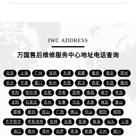
内蒙古自治区巴彦淖尔市临河区新华街万国售后服务中心（需提前预约）
内蒙古自治区包头市青山区幸福路甲3号王府井百货名表维修万国售后服务中心（需提前预约）
内蒙古自治区赤峰市红山区哈达街万国售后服务中心（需提前预约）
内蒙古自治区鄂尔多斯市东胜区伊金霍洛街万国售后服务中心（需提前预约）
内蒙古自治区呼伦贝尔市海拉尔区中央街万国售后服务中心（需提前预约）
IWC ADDRESS
内蒙古自治区通辽市科尔沁区明仁大街万国售后服务中心（需提前预约）
内蒙古自治区乌海市海勃湾区人民南路万国售后服务中心（需提前预约）
万国售后维修服务中心地址电话查询
内蒙古自治区乌兰察布市集宁区恩和大街万国售后服务中心（需提前预约）
内蒙古自治区锡林郭勒盟市锡林浩特市光明街与额尔敦路交叉口万国售后服务中心（需提前预约）
北京
上海
广州
深圳
天津
成都
重庆
南京
郑州
内蒙古自治区兴安盟市乌兰浩特市兴安大街万国售后服务中心（需提前预约）
长沙
宁波
厦门
杭州
东莞
武汉
西安
大连
福州
山西省大同市平城区迎宾街万国售后服务中心（需提前预约）
贵阳
哈尔滨
合肥
济南
昆明
南昌
南宁
青岛
山西省晋城市城区黄华街万国售后服务中心（需提前预约）
沈阳
石家庄
苏州
长春
河北
太原
保定
唐山
山西省晋中市榆次区顺城街万国售后服务中心（需提前预约）
邯郸
廊坊
昆山
广西
佛山
中山
德阳
绵阳
山西省临汾市尧都区解放路万国售后服务中心（需提前预约）
山西省吕梁市离石区永宁中路与建设街交叉口万国售后服务中心（需提前预约）
齐齐哈尔
呼和浩特
吉林
无锡
芜湖
珠海
汕头
三亚
山西省朔州市朔城区怡西路与鄯阳西街交汇处万国售后服务中心（需提前预约）
海口
赣州
漳州
拉萨
青海
新疆
兰州
银川