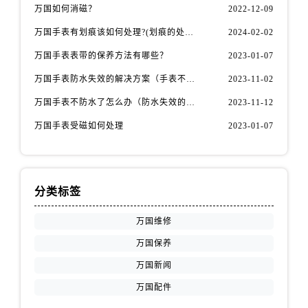
辽宁省朝阳市双塔区新华路万国售后服务中心（需提前预约）
万国如何消磁？
2022-12-09
辽宁省丹东市振兴区七经街万国售后服务中心（需提前预约）
万国手表有划痕该如何处理?(划痕的处理方法)
2024-02-02
辽宁省抚顺市新抚区东一路万国售后服务中心（需提前预约）
万国手表表带的保养方法有哪些？
2023-01-07
辽宁省阜新市海州区解放大街万国售后服务中心（需提前预约）
万国手表防水失效的解决方案（手表不防水了怎么办）
2023-11-02
辽宁省葫芦岛市连山区中央路万国售后服务中心（需提前预约）
辽宁省锦州市古塔区中央大街万国售后服务中心（需提前预约）
万国手表不防水了怎么办（防水失效的原因）
2023-11-12
辽宁省辽阳市白塔区新运大街万国售后服务中心（需提前预约）
万国手表受磁如何处理
2023-01-07
辽宁省盘锦市兴隆台区石油大街万国售后服务中心（需提前预约）
辽宁省铁岭市银州区南马路万国售后服务中心（需提前预约）
辽宁省营口市站前区市府路与渤海大街交叉口万国售后服务中心（需提前预约）
分类标签
辽宁省沈阳市沈河区中街路137号亨得利名表维修授权店1楼万国售后服务中心（需提前预约）
辽宁省沈阳市沈河区中街路83号亨得利名表维修授权店1楼万国售后服务中心（需提前预约）
万国维修
北京市朝阳区建国门外大街甲6号华熙国际中心D座11层1102室万国售后服务中心（需提前预约）
万国保养
北京市东城区东长安街1号王府井东方广场W3座6层602室万国售后服务中心（需提前预约）
万国新闻
河北省保定市竞秀区朝阳北大街北国先天下万国售后服务中心（需提前预约）
万国配件
内蒙古自治区阿拉善盟市左旗土尔扈特大街万国售后服务中心（需提前预约）