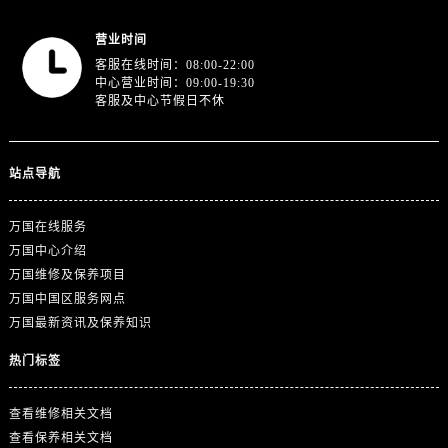
安徽省马鞍山市雨山区湖南西路万国售后服务中心（需提前预约）
安徽省宿州市埇桥区人民中路万国售后服务中心（需提前预约）
营业时间
安徽省铜陵市铜官区石城大道万国售后服务中心（需提前预约）
客服在线时间：08:00-22:00
中心营业时间：09:00-19:30
安徽省芜湖市镜湖区中山路步行街万国售后服务中心（需提前预约）
客服及中心节假日不休
安徽省宣城市宣州区叠嶂西路万国售后服务中心（需提前预约）
福建省龙岩市新罗区九一南路万国售后服务中心（需提前预约）
站点导航
福建省南平市建阳区人民西路万国售后服务中心（需提前预约）
福建省宁德市蕉城区天湖东路万国售后服务中心（需提前预约）
万国在线服务
福建省莆田市城厢区霞林街道荔华东大道万国售后服务中心（需提前预约）
万国中心介绍
福建省三明市三元区东乾二路万国售后服务中心（需提前预约）
万国维修及保养项目
福建省漳州市龙文区步港路万国售后服务中心（需提前预约）
万国中国区服务网点
江苏省常州市新北区龙锦路1590号现代传媒中心5号楼10层1008室万国售后服务中心（需提前预约）
万国最新资讯及保养知识
江苏省淮安市清江浦区淮海北路万国售后服务中心（需提前预约）
热门标签
江苏省连云港市海州区通灌北路万国售后服务中心（需提前预约）
江苏省南京市秦淮区中山南路1号南京中心22层22-C1-C3室万国售后服务中心（需提前预约）
查看维修相关文档
江苏省宿迁市宿城区西湖路万国售后服务中心（需提前预约）
查看保养相关文档