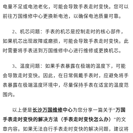
乌鲁木齐市天山区红山路26号时代广场（CCMALL）C座17层17-B（需提前预约）
电量不足或电池老化，可能会导致手表走时变快。您可以
温州市鹿城区锦绣路1067号置信广场10层1015室（需提前预约）
前往万国维修中心更换新电池，以确保电池质量可靠。
哈尔滨市道里区友谊西路600号富力中心T2座写字楼29层03室（需提前预约）
大连市中山区人民路15号国际金融大厦7层G室（需提前预约）
2、机芯问题：手表的机芯是控制走时的核心部件，
佛山市禅城区季华五路57号万科金融中心C座12层1205室（需提前预约）
如果机芯出现故障或磨损，可能会导致手表走时变快。此
东莞市东城街道鸿福东路1号民盈国贸中心T1写字楼9层907室（需提前预约）
时需要将手表送到万国维修中心进行维修或更换机芯。
无锡市梁溪区人民中路139号恒隆广场写字楼1座11层1104室（需提前预约）
南通市崇川区工农路57号圆融广场写字楼16层1603室（需提前预约）
3、温度问题：如果手表暴露在极端的温度下，可能
苏州市苏州工业园区星港街199号苏州中心办公楼C座22层08室（需提前预约）
会导致走时变快。因此，在日常佩戴手表时，应避免将手
武汉市江汉区解放大道686号世界贸易大厦38层09室（需提前预约）
表暴露在极端温度环境中，尽量保持手表在适宜的温度范
南宁市青秀区金湖路59号地王大厦12楼1224室（需提前预约）
合肥市蜀山区潜山路111号万象城华润大厦B座12楼03室（需提前预约）
围内。
泉州市丰泽区宝洲路729号浦西万达中心写字楼A座7楼709室（需提前预约）
以上便是
长沙万国维修
中心
为您分享一篇关于“
万国
青岛市南区山东路6号华润大厦B座22层04室（需提前预约）
烟台市芝罘区胜利路139号万达金融中心A座907室（需提前预约）
手表走时变快的解决方法（手表走时变快怎么办）
”的文
长春市朝阳区西安大路727号中银大厦A座(旺进大厦)18层09室（需提前预约）
章内容。如果无法自行手表走时变快的解决问题，建议将