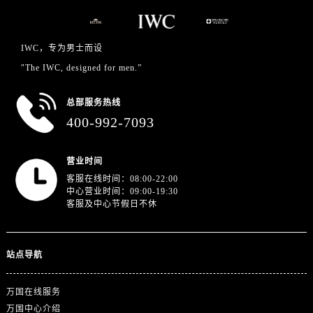
浙江省丽水市莲都区解放街万国售后服务中心（需提前预约）
浙江省宁波市江北区大闸南路500号来福士广场办公楼20层2009室万国售后服务中心（需提前预约）
浙江省衢州市柯城区上街万国售后服务中心（需提前预约）
IWC，专为男士而设
浙江省绍兴市越城区胜利东路379号世茂天际中心写字楼8层805室万国售后服务中心（需提前预约）
"The IWC, designed for men.”
浙江省舟山市定海区解放东路万国售后服务中心（需提前预约）
总部服务热线
澳门特别行政区大堂区议事亭前地（新马路）万国售后服务中心（需提前预约）
400-992-7093
澳门特别行政区风顺堂区南湾大马路万国售后服务中心（需提前预约）
澳门特别行政区花地玛堂区关闸广场万国售后服务中心（需提前预约）
营业时间
澳门特别行政区花王堂区大三巴商圈万国售后服务中心（需提前预约）
客服在线时间：08:00-22:00
澳门特别行政区嘉模堂区官也街万国售后服务中心（需提前预约）
中心营业时间：09:00-19:30
澳门省路氹城市金光大道万国售后服务中心（需提前预约）
客服及中心节假日不休
澳门特别行政区望德堂区塔石广场万国售后服务中心（需提前预约）
福建省福州市晋安区竹屿路6号东二环泰禾广场2号楼5层509室万国售后服务中心（需提前预约）
站点导航
福建省厦门市思明区湖滨东路95号万象城华润大厦B座11层1104室万国售后服务中心（需提前预约）
广东省潮州市潮安区新风路与潮汕路交汇处万国售后服务中心（需提前预约）
万国在线服务
广东省广州市天河区天河路230号万菱汇国际中心A塔7层704室万国售后服务中心（需提前预约）
万国中心介绍