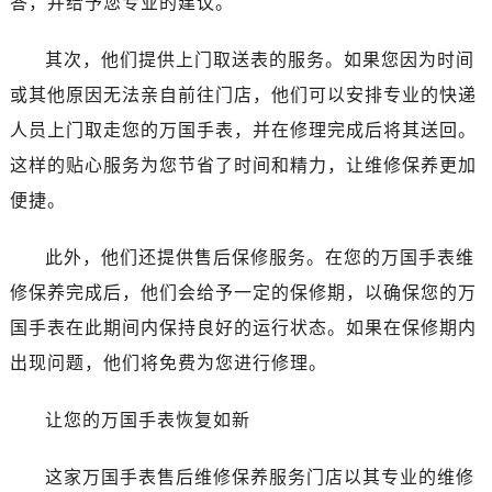
答，并给予您专业的建议。
黑龙江省双鸭山市尖山区新兴大街万国售后服务中心（需提前预约）
黑龙江省绥化市北林区新华街与康庄路交叉口万国售后服务中心（需提前预约）
其次，他们提供上门取送表的服务。如果您因为时间
黑龙江省伊春市伊美区通河路万国售后服务中心（需提前预约）
或其他原因无法亲自前往门店，他们可以安排专业的快递
吉林省白城市洮北区明仁南街万国售后服务中心（需提前预约）
人员上门取走您的万国手表，并在修理完成后将其送回。
吉林省白山市浑江区浑江大街万国售后服务中心（需提前预约）
吉林省吉林市船营区河南街万国售后服务中心（需提前预约）
这样的贴心服务为您节省了时间和精力，让维修保养更加
吉林省辽源市龙山区人民大街万国售后服务中心（需提前预约）
便捷。
吉林省梅河口市新华街道梅河大街万国售后服务中心（需提前预约）
吉林省四平市铁东区紫气大路与南九经街交汇处万国售后服务中心（需提前预约）
此外，他们还提供售后保修服务。在您的万国手表维
吉林省松原市宁江区五环大街万国售后服务中心（需提前预约）
修保养完成后，他们会给予一定的保修期，以确保您的万
吉林省通化市东昌区环通乡江南大街万国售后服务中心（需提前预约）
国手表在此期间内保持良好的运行状态。如果在保修期内
吉林省延边市延吉市解放路万国售后服务中心（需提前预约）
出现问题，他们将免费为您进行修理。
辽宁省鞍山市铁东区站前街万国售后服务中心（需提前预约）
辽宁省本溪市平山区胜利路万国售后服务中心（需提前预约）
让您的万国手表恢复如新
辽宁省朝阳市双塔区新华路万国售后服务中心（需提前预约）
辽宁省丹东市振兴区七经街万国售后服务中心（需提前预约）
这家万国手表售后维修保养服务门店以其专业的维修