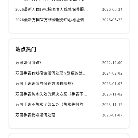
安徽省铜陵市铜官区石城大道万国售后服务中心（需提前预约）
2026最新万国IWC腕表官方维修保养服务中心地址调研报告
2026-05-24
安徽省芜湖市镜湖区中山路步行街万国售后服务中心（需提前预约）
安徽省宣城市宣州区叠嶂西路万国售后服务中心（需提前预约）
2026最新万国官方维修服务中心地址调研报告
2026-05-23
福建省龙岩市新罗区九一南路万国售后服务中心（需提前预约）
福建省南平市建阳区人民西路万国售后服务中心（需提前预约）
福建省宁德市蕉城区天湖东路万国售后服务中心（需提前预约）
站点热门
福建省莆田市城厢区霞林街道荔华东大道万国售后服务中心（需提前预约）
福建省三明市三元区东乾二路万国售后服务中心（需提前预约）
万国如何消磁？
2022-12-09
福建省漳州市龙文区步港路万国售后服务中心（需提前预约）
万国手表有划痕该如何处理?(划痕的处理方法)
2024-02-02
江苏省常州市新北区龙锦路1590号现代传媒中心5号楼10层1008室万国售后服务中心（需提前预约）
万国手表表带的保养方法有哪些？
2023-01-07
江苏省淮安市清江浦区淮海北路万国售后服务中心（需提前预约）
万国手表防水失效的解决方案（手表不防水了怎么办）
2023-11-02
江苏省连云港市海州区通灌北路万国售后服务中心（需提前预约）
万国手表不防水了怎么办（防水失效的原因）
2023-11-12
江苏省南京市秦淮区中山南路1号南京中心22层22-C1-C3室万国售后服务中心（需提前预约）
江苏省宿迁市宿城区西湖路万国售后服务中心（需提前预约）
万国手表受磁如何处理
2023-01-07
江苏省泰州市海陵区永定东路399号置地商务中心东塔（华润万象城）17层1706室万国售后服务中心（需提前预约）
江苏省徐州市鼓楼区淮海东路29号苏宁广场IFC国际金融中心35层3508室万国售后服务中心（需提前预约）