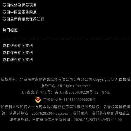
广东省广州市越秀区环市东路371-375号世界贸易中心大厦南塔15层1507室万国售后服务中心（需提前预约）
万国维修及保养项目
广东省河源市源城区越王大道万国售后服务中心（需提前预约）
万国中国区服务网点
广东省惠州市惠城区江北文昌一路7号华贸大厦1座30层3005室万国售后服务中心（需提前预约）
万国最新资讯及保养知识
广东省江门市蓬江区广场西路万国售后服务中心（需提前预约）
热门标签
广东省揭阳市榕城进贤门步行街万国售后服务中心（需提前预约）
广东省茂名市电白区水东街道迎宾大道万国售后服务中心（需提前预约）
查看维修相关文档
广东省梅州市梅江区金燕大道万国售后服务中心（需提前预约）
查看保养相关文档
广东省清远市清城区湖西路万国售后服务中心（需提前预约）
查看配件相关文档
广东省汕头市龙湖区长平路万国售后服务中心（需提前预约）
广东省汕尾市城区香洲街道园林社区翠园街万国售后服务中心（需提前预约）
版权所有：北京精时翡丽钟表维修有限公司长春分公司 Copyright ©
万国售后
广东省韶关市武江区芙蓉新区与老城中心交汇处万国售后服务中心（需提前预约）
服务中心
All Rights Reserved
广东省深圳市罗湖区深南东路5001号华润大厦17层1701室万国售后服务中心（需提前预约）
ICP备案/许可证号：
吉ICP备2025030220号-32
|
XML
京公网安备 11011306006028号
广东省阳江市江城区东风一路万国售后服务中心（需提前预约）
如权利人或知情人士发现本站内容存在事实错误或涉及版权、名誉权等侵权问
广东省云浮市云城区金山路万国售后服务中心（需提前预约）
题，请通过邮箱：2557628530@qq.com 与我们联系，我们将在收到通知后立
广东省湛江市赤坎区观海北路万国售后服务中心（需提前预约）
即依法处理。当前页面信息更新时间：2026-05-28T16:49:53+08:00
广东省肇庆市端州区信安大道与砚都大道交汇处万国售后服务中心（需提前预约）