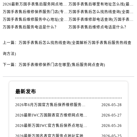
山西省运城市盐湖区河东街万国售后服务中心（需提前预约）
2026最新万国手表售后服务网点地址考察报告
万国手表售后哪里有地址怎么找(最全攻略分享)
山西省长治市潞州区英雄中路万国售后服务中心（需提前预约）
万国手表售后维修保养服务门店(专业维修保养，贴心服务，让您的万国手表恢复如新)
万国手表售后怎么找热线查询(全面解析万国手表售后服务热线查询方法)
山西省太原市迎泽区迎泽街道解放路15号亨得利名表维修授权店3楼万国售后服务中心（需提前预约）
万国手表售后维修服务中心地址(全国售后维修服务中心查询)
万国手表维修部电话查询(万国手表售后服务电话怎么找)
万国手表售后服务电话是什么？
万国手表售后维修点电话是什么？
天津市和平区赤峰道136号天津国际金融中心26层2603室万国售后服务中心（需提前预约）
安徽省安庆市迎江区人民路万国售后服务中心（需提前预约）
上一篇：
万国手表售后怎么找热线查询(全面解析万国手表售后服务热线查
安徽省蚌埠市蚌山区淮河路万国售后服务中心（需提前预约）
安徽省亳州市谯城区魏武大道万国售后服务中心（需提前预约）
询方法)
安徽省池州市贵池区长江路万国售后服务中心（需提前预约）
下一篇：
万国手表维修保养门店在哪里(售后服务网点查询)
安徽省滁州市琅琊区南谯北路万国售后服务中心（需提前预约）
安徽省阜阳市颍州区颍州北路万国售后服务中心（需提前预约）
安徽省淮北市相山区淮海路万国售后服务中心（需提前预约）
最新发布
安徽省淮南市田家庵区国庆中路万国售后服务中心（需提前预约）
2026年6月万国官方售后保养维修服务点迁址与新增网点
2026-05-28
安徽省黄山市屯溪区黄山西路万国售后服务中心（需提前预约）
安徽省六安市金安区解放中路万国售后服务中心（需提前预约）
2026最新IWC万国腕表官方维修网点地址考察报告
2026-05-27
安徽省马鞍山市雨山区湖南西路万国售后服务中心（需提前预约）
2026最新万国IWC官方售后保养点地址调研报告
2026-05-26
安徽省宿州市埇桥区人民中路万国售后服务中心（需提前预约）
2026最新万国名表官方服务点地址实地探访报告
2026-05-25