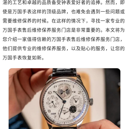
湛的工艺和卓越的品质备受钟表爱好者的追捧。然而，即
绍兴市越城区胜利东路379号世茂天际中心写字楼8层805室（需提前预约）
嘉兴市南湖区广益路705号嘉兴世界贸易中心写字楼A座13层1304室（需提前预约）
使是万国手表这样的顶级品牌，也难免会遇到一些问题或
南昌市红谷滩新区红谷中大道998号绿地双子塔（中央广场）A1座办公楼14层07室（需提前预约）
需要维修保养的时候。在这样的情况下，寻找一家专业的
济南市历下区经十路11111号华润中心写字楼（万象城）15层1508室（需提前预约）
万国手表售后维修保养服务门店是非常重要的。本文将为
广州市天河区天河路230号万菱汇国际中心写字楼A塔7层704室（需提前预约）
您介绍一家值得信赖的万国手表售后维修保养服务门店，
广州市越秀区环市东路371-375号世界贸易中心大厦南塔写字楼15层07室（需提前预约）
他们提供专业的维修保养服务，以及贴心的服务，让您的
深圳市罗湖区深南东路5001号华润大厦写字楼17层1701室（需提前预约）
万国手表恢复如新。
惠州市惠城区江北文昌一路7号华贸大厦写字楼1座30层05室（需提前预约）
厦门市思明区湖滨东路95号华润大厦写字楼B座11层1104室（需提前预约）
福州市晋安区横屿路9号东二环泰禾中心写字楼2号楼5层509室（需提前预约）
成都市锦江区人民东路6号SAC东原中心写字楼24层2406B室（需提前预约）
重庆市江北区观音桥步行街2号融恒时代广场写字楼9层902室（需提前预约）
长沙市芙蓉区定王台街道建湘路393号世茂环球金融中心写字楼（芙蓉广场）10层13室（需提前预约）
郑州市二七区铭功路10号华润大厦写字楼29层2905室（需提前预约）
太原市迎泽区解放路15号亨得利名表服务中心（品牌授权店）3层整层（需提前预约）
沈阳市沈河区中街路137号亨得利名表服务中心（品牌授权店）1层整层（需提前预约）