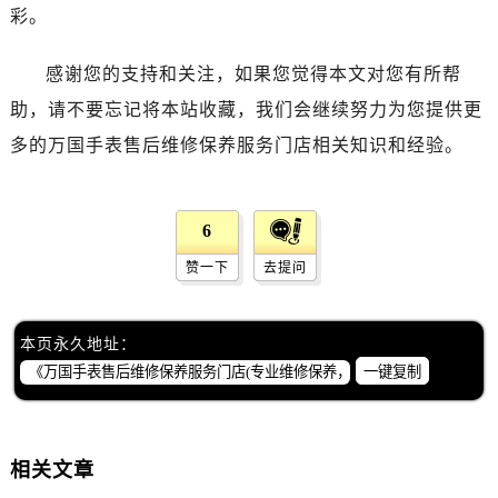
内蒙古自治区赤峰市红山区哈达街万国售后服务中心（需提前预约）
彩。
内蒙古自治区鄂尔多斯市东胜区伊金霍洛街万国售后服务中心（需提前预约）
内蒙古自治区呼伦贝尔市海拉尔区中央街万国售后服务中心（需提前预约）
感谢您的支持和关注，如果您觉得本文对您有所帮
内蒙古自治区通辽市科尔沁区明仁大街万国售后服务中心（需提前预约）
助，请不要忘记将本站收藏，我们会继续努力为您提供更
内蒙古自治区乌海市海勃湾区人民南路万国售后服务中心（需提前预约）
多的万国手表售后维修保养服务门店相关知识和经验。
内蒙古自治区乌兰察布市集宁区恩和大街万国售后服务中心（需提前预约）
内蒙古自治区锡林郭勒盟市锡林浩特市光明街与额尔敦路交叉口万国售后服务中心（需提前预约）
内蒙古自治区兴安盟市乌兰浩特市兴安大街万国售后服务中心（需提前预约）
6
山西省大同市平城区迎宾街万国售后服务中心（需提前预约）
赞一下
去提问
山西省晋城市城区黄华街万国售后服务中心（需提前预约）
山西省晋中市榆次区顺城街万国售后服务中心（需提前预约）
本页永久地址：
山西省临汾市尧都区解放路万国售后服务中心（需提前预约）
一键复制
山西省吕梁市离石区永宁中路与建设街交叉口万国售后服务中心（需提前预约）
山西省朔州市朔城区怡西路与鄯阳西街交汇处万国售后服务中心（需提前预约）
山西省忻州市忻府区和平东街与七一南路交叉口万国售后服务中心（需提前预约）
相关文章
山西省阳泉市郊区平阳东街与新城大道交叉口万国售后服务中心（需提前预约）