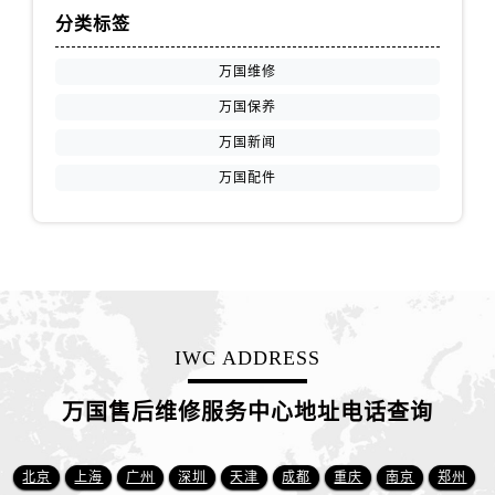
江苏省盐城市盐都区世纪大道5号盐城金融城写字楼1号楼16层1604室万国售后服务中心（需提前预约）
分类标签
江苏省扬州市邗江区国展路29号星耀天地写字楼1号楼18层1803室万国售后服务中心（需提前预约）
江苏省镇江市京口区中山东路万国售后服务中心（需提前预约）
万国维修
江西省抚州市临川区赣东大道万国售后服务中心（需提前预约）
万国保养
江西省赣州市章贡区文清路万国售后服务中心（需提前预约）
万国新闻
江西省吉安市吉州区井冈山大道万国售后服务中心（需提前预约）
万国配件
江西省景德镇市珠山区珠山中路万国售后服务中心（需提前预约）
江西省九江市浔阳区浔阳路万国售后服务中心（需提前预约）
江西省南昌市红谷滩新区红谷中大道998号绿地双子塔（中央广场）A1座办公楼14层1407室万国售后服务中心（需提前预约）
江西省萍乡市安源区萍安北大道与康庄路交叉口万国售后服务中心（需提前预约）
江西省上饶市信州区滨江西路万国售后服务中心（需提前预约）
江西省新余市渝水区北湖西路万国售后服务中心（需提前预约）
IWC ADDRESS
江西省宜春市袁州区中山中路万国售后服务中心（需提前预约）
万国售后维修服务中心地址电话查询
江西省鹰潭市月湖区胜利东路万国售后服务中心（需提前预约）
山东省德州市德城区东风中路万国售后服务中心（需提前预约）
山东省东营市东营区济南路万国售后服务中心（需提前预约）
北京
上海
广州
深圳
天津
成都
重庆
南京
郑州