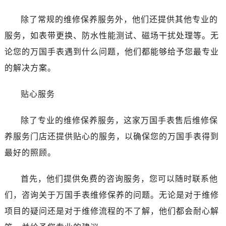
长春市朝阳区西安大路727号中银大厦A座(旺进大厦)18层09室（需提前预约）
贵阳市南明区都司高架桥路33号亨特国际金融中心14楼14D（需提前预约）
除了常规的维修保养服务外，他们还提供其他专业的
昆明市盘龙区北京路928号同德昆明广场写字楼10层06室（需提前预约）
服务，如表带更换、防水性能测试、磁场干扰处理等。无
石家庄市长安区中山东路39号勒泰中心写字楼B座13层07室（需提前预约）
论您的万国手表遇到什么问题，他们都能够给予您最专业
西安市碑林区南关正街88号华侨城长安国际中心E座6楼10室（需提前预约）
的解决方案。
海口市龙华区金贸东路5号海口华润大厦B座17层1707室（需提前预约）
唐山市路南区新华东道100号万达广场写字楼A座10层1002室（需提前预约）
贴心服务
台州市椒江区东海大道1800号腾达中心东1幢20楼2002室（需提前预约）
黑龙江省大庆市萨尔图区会战大街万国售后服务中心（需提前预约）
除了专业的维修保养服务，这家万国手表售后维修保
黑龙江省鹤岗市向阳区红军路万国售后服务中心（需提前预约）
养服务门店还提供贴心的服务，以确保您的万国手表得到
黑龙江省黑河市爱辉区中央街万国售后服务中心（需提前预约）
最好的照顾。
黑龙江省鸡西市鸡冠区红军路万国售后服务中心（需提前预约）
黑龙江省佳木斯市向阳区长安路万国售后服务中心（需提前预约）
首先，他们提供免费的咨询服务，您可以随时联系他
黑龙江省牡丹江市东安区太平路万国售后服务中心（需提前预约）
们，咨询关于万国手表维修保养的问题。无论是对于维修
黑龙江省七台河市桃山区大同街万国售后服务中心（需提前预约）
项目的疑问还是对于维修流程的不了解，他们都会耐心解
黑龙江省齐齐哈尔市龙沙区龙华路万国售后服务中心（需提前预约）