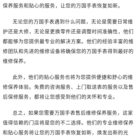
辽宁省抚顺市新抚区东一路万国售后服务中心（需提前预约）
保养服务和贴心的服务，让您的万国手表恢复如新。
辽宁省阜新市海州区解放大街万国售后服务中心（需提前预约）
辽宁省葫芦岛市连山区中央路万国售后服务中心（需提前预约）
无论您的万国手表遇到什么问题，无论是需要日常维
辽宁省锦州市古塔区中央大街万国售后服务中心（需提前预约）
护还是大修，无论是更换零件还是调整时间准确性，他们
辽宁省辽阳市白塔区新运大街万国售后服务中心（需提前预约）
都能够为您提供最专业的解决方案。他们的经验丰富的维
辽宁省盘锦市兴隆台区石油大街万国售后服务中心（需提前预约）
修团队和先进的维修设备将确保您的万国手表得到最好的
辽宁省铁岭市银州区南马路万国售后服务中心（需提前预约）
维修保养。
辽宁省营口市站前区市府路与渤海大街交叉口万国售后服务中心（需提前预约）
辽宁省沈阳市沈河区中街路137号亨得利名表维修授权店1楼万国售后服务中心（需提前预约）
此外，他们的贴心服务也将为您提供便捷和舒心的维
辽宁省沈阳市沈河区中街路83号亨得利名表维修授权店1楼万国售后服务中心（需提前预约）
修保养体验。免费的咨询服务、上门取送表的服务以及售
北京市朝阳区建国门外大街甲6号华熙国际中心D座11层1102室万国售后服务中心（需提前预约）
后保修服务，都将让您感受到他们的关怀和专业。
北京市东城区东长安街1号王府井东方广场W3座6层602室万国售后服务中心（需提前预约）
河北省保定市竞秀区朝阳北大街北国先天下万国售后服务中心（需提前预约）
总之，如果您需要万国手表售后维修保养服务，这家
内蒙古自治区阿拉善盟市左旗土尔扈特大街万国售后服务中心（需提前预约）
值得信赖的门店将是您的不二选择。他们的专业维修保养
内蒙古自治区巴彦淖尔市临河区新华街万国售后服务中心（需提前预约）
内蒙古自治区包头市青山区幸福路甲3号王府井百货名表维修万国售后服务中心（需提前预约）
和贴心服务将让您的万国手表恢复如新，焕发出新的光