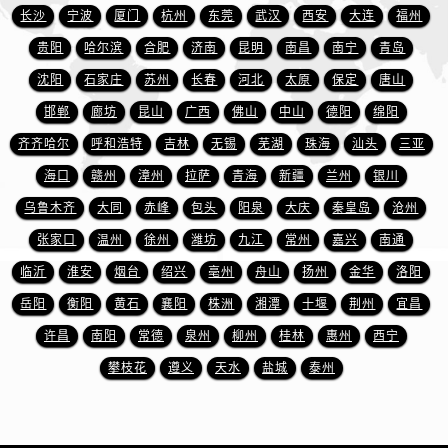
山东省济南市历下区经十路11111号华润中心写字楼（万象城）15层1508室万国售后服务中心（需提前预约）
长沙
宁波
厦门
杭州
东莞
武汉
西安
大连
福州
山东省济宁市任城区太白楼路万国售后服务中心（需提前预约）
贵阳
哈尔滨
合肥
济南
昆明
南昌
南宁
青岛
山东省莱芜市文化南路8号银座商城名表维修一楼名表维修万国售后服务中心（需提前预约）
沈阳
石家庄
苏州
长春
河北
太原
保定
唐山
山东省临沂市兰山区解放路万国售后服务中心（需提前预约）
邯郸
廊坊
昆山
广西
佛山
中山
德阳
绵阳
山东省日照市东港区烟台路万国售后服务中心（需提前预约）
齐齐哈尔
呼和浩特
吉林
无锡
芜湖
珠海
汕头
三亚
山东省泰安市泰山区财源街道泰山大街万国售后服务中心（需提前预约）
山东省威海市环翠区新威海路89号振华商厦一楼名表维修万国售后服务中心（需提前预约）
海口
赣州
漳州
拉萨
青海
新疆
兰州
银川
山东省潍坊市奎文区东风东街万国售后服务中心（需提前预约）
乌鲁木齐
大同
赤峰
包头
阳泉
大庆
秦皇岛
沧州
山东省枣庄市滕州市北辛路与善国路交叉口万国售后服务中心（需提前预约）
张家口
温州
徐州
潍坊
九江
常州
嘉兴
南通
山东省淄博市张店区金晶大道万国售后服务中心（需提前预约）
临沂
淮安
烟台
绍兴
亳州
舟山
扬州
金华
洛阳
上海市黄浦区南京东路299号宏伊国际广场写字楼8层806室万国售后服务中心（需提前预约）
岳阳
衡阳
黄石
襄阳
株洲
湘潭
十堰
荆州
宜昌
上海市徐汇区虹桥路3号港汇中心2座37层3705室万国售后服务中心（需提前预约）
许昌
南阳
常德
泉州
柳州
桂林
惠州
西宁
浙江省杭州市上城区钱江路1366号华润大厦A座5层503-5室万国售后服务中心（需提前预约）
攀枝花
遵义
天水
盐城
泰州
浙江省湖州市吴兴区劳动路万国售后服务中心（需提前预约）
浙江省嘉兴市南湖区广益路705号嘉兴世界贸易中心A座13层1304室万国售后服务中心（需提前预约）
浙江省金华市金东区东市南街777号金华万达广场4号楼22楼2209室万国售后服务中心（需提前预约）