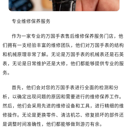
沈阳市沈河区中街路83号亨得利名表服务中心（品牌授权店）1层整层（需提前预约）
乌鲁木齐市天山区红山路26号时代广场（CCMALL）C座17层17-B（需提前预约）
温州市鹿城区锦绣路1067号置信广场10层1015室（需提前预约）
专业维修保养服务
哈尔滨市南岗区东大直街146号上和置地广场金座12层1214室（需提前预约）
大连市中山区人民路15号国际金融大厦7层G室（需提前预约）
作为一家专业的万国手表售后维修保养服务门店，他
佛山市禅城区季华五路57号万科金融中心C座12层1205室（需提前预约）
们拥有一支经验丰富的维修团队，他们对万国手表的结构
东莞市东城街道鸿福东路1号民盈国贸中心T1写字楼9层907室（需提前预约）
和机械原理非常了解。无论是万国手表的机械表还是石英
无锡市梁溪区人民中路139号恒隆广场写字楼1座11层1104室（需提前预约）
表，无论是日常维护还是大修，他们都能够提供专业的服
南通市崇川区工农路57号圆融广场写字楼16层1603室（需提前预约）
务。
苏州市苏州工业园区星港街199号苏州中心办公楼C座22层08室（需提前预约）
武汉市江汉区解放大道686号世界贸易大厦38层09室（需提前预约）
首先，他们会对您的万国手表进行全面的检测和分
南宁市青秀区金湖路59号地王大厦12楼1224室（需提前预约）
析，以确定出现问题的原因和需要进行的维修保养工作。
合肥市蜀山区潜山路111号万象城华润大厦B座12楼03室（需提前预约）
然后，他们会采用先进的维修设备和工具，进行精细的维
泉州市丰泽区宝洲路729号浦西万达中心写字楼A座7楼709室（需提前预约）
青岛市南区山东路6号华润大厦B座22层04室（需提前预约）
修操作。无论是更换零件、清洁机芯、修复损坏的部件还
烟台市芝罘区胜利路139号万达金融中心A座907室（需提前预约）
是调整时间准确性，他们都能够做到游刃有余。