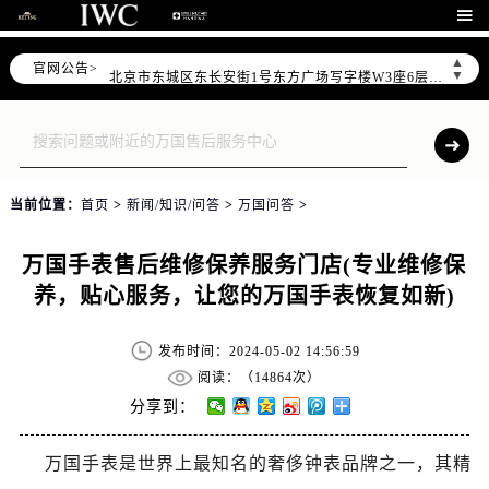
2026年6月万国全国官方售后客户服务热线：400-992-7093

2026年6月万国售后服务中心最新网点地址：
▲
官网公告>
北京市东城区东长安街1号东方广场写字楼W3座6层602室（需提前预约）
▼
北京市朝阳区建国门外大街甲6号华熙国际中心写字楼D座11层1102室（需提前预约）
天津市和平区赤峰道136号天津国际金融中心写字楼26层2603室（需提前预约）
上海市徐汇区虹桥路3号港汇中心写字楼2座37层3705室（需提前预约）
上海市黄浦区南京东路299号宏伊国际广场写字楼8层806室（需提前预约）
当前位置：
首页
>
新闻/知识/问答
>
万国问答
>
南京市秦淮区中山南路1号（新街口）南京中心写字楼22层C1-1室（需提前预约）
常州市新北区龙锦路1590号现代传媒中心写字楼5号楼10层1008室（需提前预约）
万国手表售后维修保养服务门店(专业维修保
徐州市鼓楼区淮海东路29号苏宁广场IFC国际金融中心写字楼35层3508室（需提前预约）
养，贴心服务，让您的万国手表恢复如新)
扬州市邗江区国展路29号星耀天地写字楼1号楼18层1803室（需提前预约）
盐城市盐都区世纪大道5号盐城金融城写字楼1号楼16层1604室（需提前预约）
发布时间：2024-05-02 14:56:59
泰州市海陵区永定东路399号置地商务中心东塔写字楼（华润万象城）17层1706室（需提前预约）
阅读：（
14864次）
宁波市江北区大闸南路500号来福士广场办公楼20层2009室（需提前预约）
分享到：
杭州市上城区钱江路1366号华润大厦写字楼A座5层503-5室（需提前预约）
万国手表是世界上最知名的奢侈钟表品牌之一，其精
金华市金东区东市南街777号金华万达广场写字楼4号楼22层2209室（需提前预约）